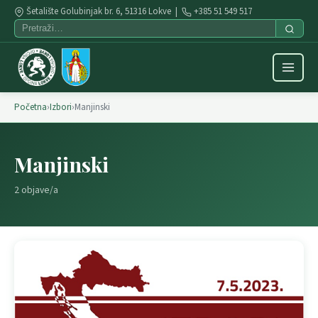
Šetalište Golubinjak br. 6, 51316 Lokve |
+385 51 549 517
Početna
›
Izbori
›
Manjinski
Manjinski
2 objave/a