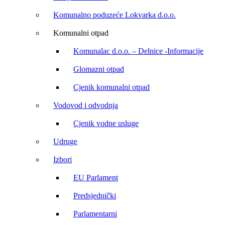
Komunalno poduzeće Lokvarka d.o.o.
Komunalni otpad
Komunalac d.o.o. – Delnice -Informacije
Glomazni otpad
Cjenik komunalni otpad
Vodovod i odvodnja
Cjenik vodne usluge
Udruge
Izbori
EU Parlament
Predsjednički
Parlamentarni