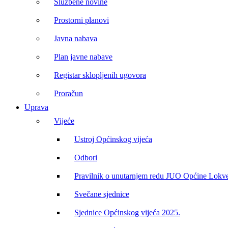
Službene novine
Prostorni planovi
Javna nabava
Plan javne nabave
Registar sklopljenih ugovora
Proračun
Uprava
Vijeće
Ustroj Općinskog vijeća
Odbori
Pravilnik o unutarnjem redu JUO Općine Lokv
Svečane sjednice
Sjednice Općinskog vijeća 2025.