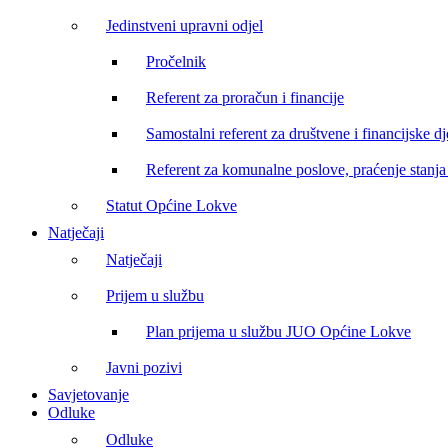
Jedinstveni upravni odjel
Pročelnik
Referent za proračun i financije
Samostalni referent za društvene i financijske dj
Referent za komunalne poslove, praćenje stanja 
Statut Općine Lokve
Natječaji
Natječaji
Prijem u službu
Plan prijema u službu JUO Općine Lokve
Javni pozivi
Savjetovanje
Odluke
Odluke