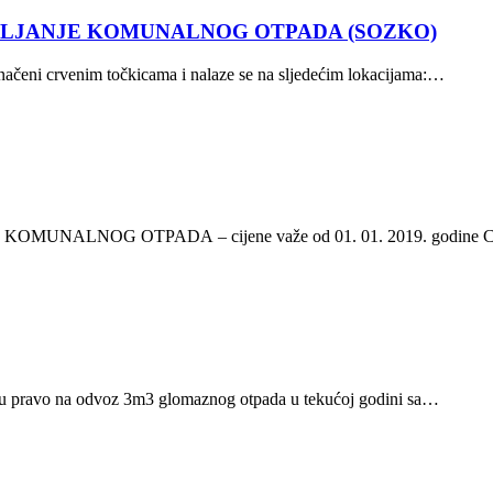
PLJANJE KOMUNALNOG OTPADA (SOZKO)
načeni crvenim točkicama i nalaze se na sljedećim lokacijama:…
G OTPADA – cijene važe od 01. 01. 2019. godine Cijene 
ju pravo na odvoz 3m3 glomaznog otpada u tekućoj godini sa…