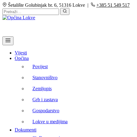
Šetalište Golubinjak br. 6, 51316 Lokve |
+385 51 549 517
Vijesti
Općina
Povijest
Stanovništvo
Zemljopis
Grb i zastava
Gospodarstvo
Lokve u medijima
Dokumenti