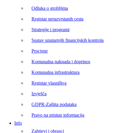
Odluka o grobljima
Registar nerazvrstanih cesta
Strategije i programi
Sustav unutarnjih financijskih kontrola
Procjene
Komunalna naknada i doprinos
Komunalna infrastruktura
Registar vlasništva
Izvješća
GDPR-Zaštita podataka
Pravo na pristup informacija
Info
Zahtjevi i obrasci