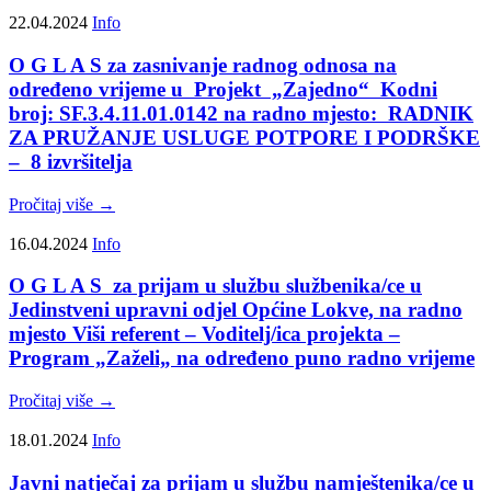
22.04.2024
Info
O G L A S za zasnivanje radnog odnosa na
određeno vrijeme u Projekt „Zajedno“ Kodni
broj: SF.3.4.11.01.0142 na radno mjesto: RADNIK
ZA PRUŽANJE USLUGE POTPORE I PODRŠKE
– 8 izvršitelja
Pročitaj više →
16.04.2024
Info
O G L A S za prijam u službu službenika/ce u
Jedinstveni upravni odjel Općine Lokve, na radno
mjesto Viši referent – Voditelj/ica projekta –
Program „Zaželi„ na određeno puno radno vrijeme
Pročitaj više →
18.01.2024
Info
Javni natječaj za prijam u službu namještenika/ce u