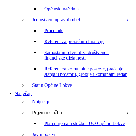
Općinski načelnik
Jedinstveni upravni odjel
Pročelnik
Referent za proračun i financije
Samostalni referent za društvene i
financijske djelatnosti
Referent za komunalne poslove, praćenje
stanja u prostoru, groblje i komunalni redar
Statut Općine Lokve
Natječaji
Natječaji
Prijem u službu
Plan prijema u službu JUO Općine Lokve
Javni pozivi