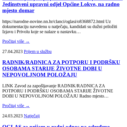
Jedinstveni upravni odjel Općine Lokve, na radno
mjesto domar
https://narodne-novine.nn.hr/clanci/oglasi/o8368872.html Uz
dokumentaciju navedenu u natječaju, kandidati su dužni priložiti
Izjavu i Privolu koje se nalaze u nastavku…
Pročitaj više →
27.04.2023
Prijem u službu
RADNIK/RADNICA ZA POTPORU I PODRŠKU
OSOBAMA STARIJE ŽIVOTNE DOBI U
NEPOVOLJNOM POLOŽAJU
LINK Zavod za zapošljavanje RADNIK/RADNICA ZA
POTPORU I PODRŠKU OSOBAMA STARIJE ŽIVOTNE
DOBI U NEPOVOLJNOM POLOŽAJU Radno mjesto…
Pročitaj više →
24.03.2023
Natječaji
OGLAS za prijam u radni odnos na određeno