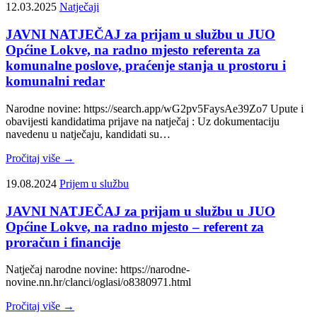
12.03.2025
Natječaji
JAVNI NATJEČAJ za prijam u službu u JUO
Općine Lokve, na radno mjesto referenta za
komunalne poslove, praćenje stanja u prostoru i
komunalni redar
Narodne novine: https://search.app/wG2pv5FaysAe39Zo7 Upute i
obavijesti kandidatima prijave na natječaj : Uz dokumentaciju
navedenu u natječaju, kandidati su…
Pročitaj više →
19.08.2024
Prijem u službu
JAVNI NATJEČAJ za prijam u službu u JUO
Općine Lokve, na radno mjesto – referent za
proračun i financije
Natječaj narodne novine: https://narodne-
novine.nn.hr/clanci/oglasi/o8380971.html
Pročitaj više →