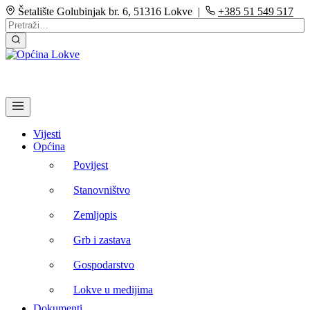
Šetalište Golubinjak br. 6, 51316 Lokve |
+385 51 549 517
Vijesti
Općina
Povijest
Stanovništvo
Zemljopis
Grb i zastava
Gospodarstvo
Lokve u medijima
Dokumenti