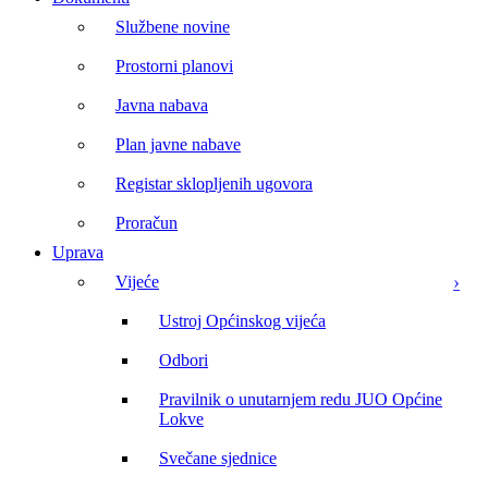
Službene novine
Prostorni planovi
Javna nabava
Plan javne nabave
Registar sklopljenih ugovora
Proračun
Uprava
Vijeće
Ustroj Općinskog vijeća
Odbori
Pravilnik o unutarnjem redu JUO Općine
Lokve
Svečane sjednice