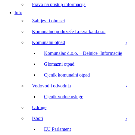
Pravo na pristup informacija
Info
Zahtjevi i obrasci
Komunalno poduzeće Lokvarka d.o.o.
Komunalni otpad
Komunalac d.o.o. – Delnice -Informacije
Glomazni otpad
Cjenik komunalni otpad
Vodovod i odvodnja
Cjenik vodne usluge
Udruge
Izbori
EU Parlament