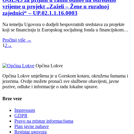
vrijeme u projekt „Zaželi – Žene u ruralnoj
zajednici“ – UP.02.1.1.16.0003
Na temelju Ugovora o dodjeli bespovratnih sredstava za projekte
koji se financiraju iz Europskog socijalnog fonda u financijskom…
Pročitaj više →
1
2
→
Općina Lokve
Općina Lokve smještena je u Gorskom kotaru, okružena šumama i
jezerima. Ovdje možete pronaći sve službene obavijesti, javne
pozive, odluke i informacije o radu lokalne uprave.
Brze veze
Impressum
GDPR
Pravo na pristup informacijama
Plan javne nabave
Registar ugovora