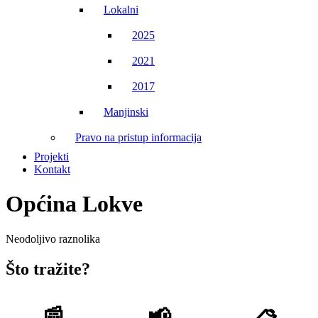
Lokalni
2025
2021
2017
Manjinski
Pravo na pristup informacija
Projekti
Kontakt
Općina Lokve
Neodoljivo raznolika
Što tražite?
📰
📢