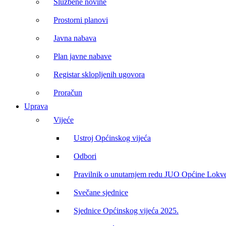
Službene novine
Prostorni planovi
Javna nabava
Plan javne nabave
Registar sklopljenih ugovora
Proračun
Uprava
Vijeće
Ustroj Općinskog vijeća
Odbori
Pravilnik o unutarnjem redu JUO Općine Lokv
Svečane sjednice
Sjednice Općinskog vijeća 2025.