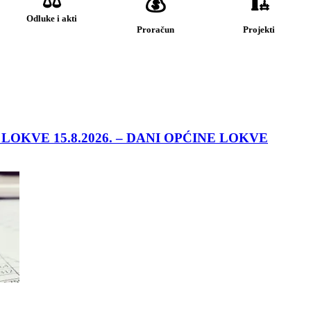
💰
🏗️
Odluke i akti
Proračun
Projekti
OKVE 15.8.2026. – DANI OPĆINE LOKVE