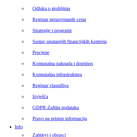
Odluka o grobljima
Registar nerazvrstanih cesta
Strategije i programi
Sustav unutarnjih financijskih kontrola
Procjene
Komunalna naknada i doprinos
Komunalna infrastruktura
Registar vlasništva
Izvješća
GDPR-Zaštita podataka
Pravo na pristup informacija
Info
Zahtjevi i obrasci