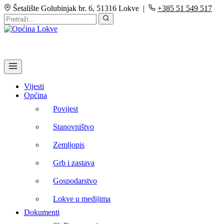
Šetalište Golubinjak br. 6, 51316 Lokve |
+385 51 549 517
Vijesti
Općina
Povijest
Stanovništvo
Zemljopis
Grb i zastava
Gospodarstvo
Lokve u medijima
Dokumenti