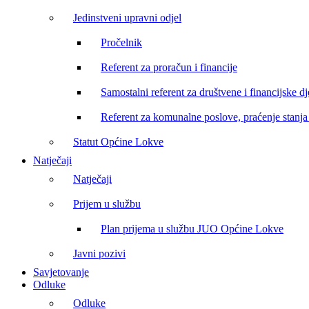
Jedinstveni upravni odjel
Pročelnik
Referent za proračun i financije
Samostalni referent za društvene i financijske dj
Referent za komunalne poslove, praćenje stanja 
Statut Općine Lokve
Natječaji
Natječaji
Prijem u službu
Plan prijema u službu JUO Općine Lokve
Javni pozivi
Savjetovanje
Odluke
Odluke