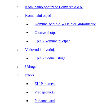
Komunalno poduzeće Lokvarka d.o.o.
Komunalni otpad
Komunalac d.o.o. – Delnice -Informacije
Glomazni otpad
Cjenik komunalni otpad
Vodovod i odvodnja
Cjenik vodne usluge
Udruge
Izbori
EU Parlament
Predsjednički
Parlamentarni