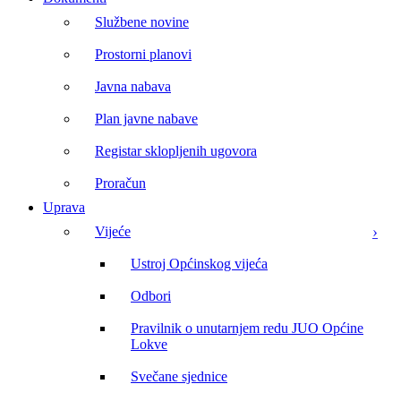
Službene novine
Prostorni planovi
Javna nabava
Plan javne nabave
Registar sklopljenih ugovora
Proračun
Uprava
Vijeće
Ustroj Općinskog vijeća
Odbori
Pravilnik o unutarnjem redu JUO Općine
Lokve
Svečane sjednice