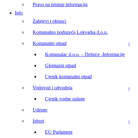
Pravo na pristup informacija
Info
Zahtjevi i obrasci
Komunalno poduzeće Lokvarka d.o.o.
Komunalni otpad
Komunalac d.o.o. – Delnice -Informacije
Glomazni otpad
Cjenik komunalni otpad
Vodovod i odvodnja
Cjenik vodne usluge
Udruge
Izbori
EU Parlament