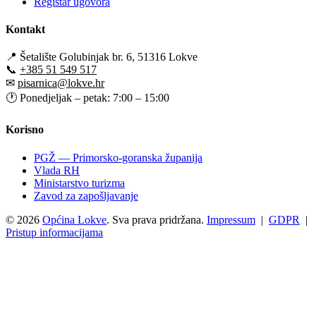
Registar ugovora
Kontakt
📍
Šetalište Golubinjak br. 6, 51316 Lokve
📞
+385 51 549 517
✉
pisarnica@lokve.hr
🕐
Ponedjeljak – petak: 7:00 – 15:00
Korisno
PGŽ — Primorsko-goranska županija
Vlada RH
Ministarstvo turizma
Zavod za zapošljavanje
© 2026
Općina Lokve
. Sva prava pridržana.
Impressum
|
GDPR
|
Pristup informacijama