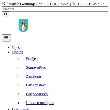
Šetalište Golubinjak br. 6, 51316 Lokve |
+385 51 549 517
Vijesti
Općina
Povijest
Stanovništvo
Zemljopis
Grb i zastava
Gospodarstvo
Lokve u medijima
Dokumenti