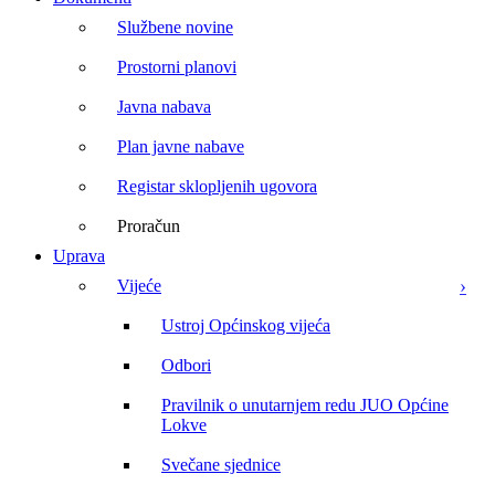
Službene novine
Prostorni planovi
Javna nabava
Plan javne nabave
Registar sklopljenih ugovora
Proračun
Uprava
Vijeće
Ustroj Općinskog vijeća
Odbori
Pravilnik o unutarnjem redu JUO Općine
Lokve
Svečane sjednice