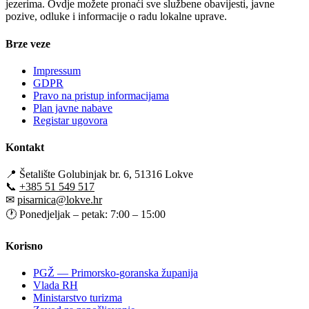
jezerima. Ovdje možete pronaći sve službene obavijesti, javne
pozive, odluke i informacije o radu lokalne uprave.
Brze veze
Impressum
GDPR
Pravo na pristup informacijama
Plan javne nabave
Registar ugovora
Kontakt
📍
Šetalište Golubinjak br. 6, 51316 Lokve
📞
+385 51 549 517
✉
pisarnica@lokve.hr
🕐
Ponedjeljak – petak: 7:00 – 15:00
Korisno
PGŽ — Primorsko-goranska županija
Vlada RH
Ministarstvo turizma