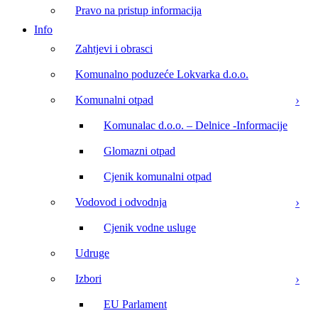
Pravo na pristup informacija
Info
Zahtjevi i obrasci
Komunalno poduzeće Lokvarka d.o.o.
Komunalni otpad
Komunalac d.o.o. – Delnice -Informacije
Glomazni otpad
Cjenik komunalni otpad
Vodovod i odvodnja
Cjenik vodne usluge
Udruge
Izbori
EU Parlament