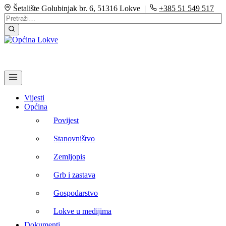
Šetalište Golubinjak br. 6, 51316 Lokve |
+385 51 549 517
Vijesti
Općina
Povijest
Stanovništvo
Zemljopis
Grb i zastava
Gospodarstvo
Lokve u medijima
Dokumenti