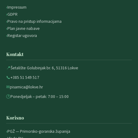
Impressum
GDPR
Pravo na pristup informacijama
Plan javne nabave
Registar ugovora
Kontakt
📍
Šetalište Golubinjak br. 6, 51316 Lokve
📞
+385 51 549 517
✉
pisarnica@lokve.hr
🕐
Ponedjeljak – petak: 7:00 – 15:00
Korisno
PGŽ — Primorsko-goranska županija