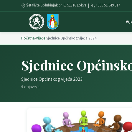
Šetalište Golubinjak br. 6, 51316 Lokve |
+385 51 549 517
Vij
Početna
›
Vijeće
›
Sjednice Općinskog vijeća 2024.
Sjednice Općinsko
Sjednice Općinskog vijeća 2023.
9 objave/a