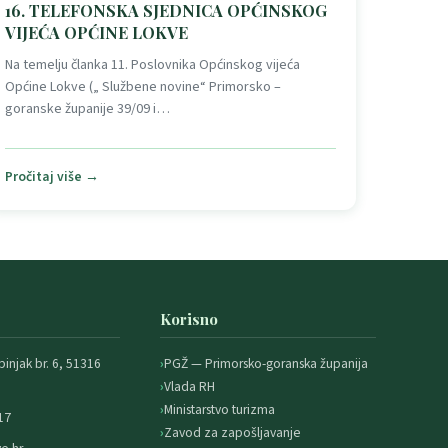
16. TELEFONSKA SJEDNICA OPĆINSKOG
VIJEĆA OPĆINE LOKVE
Na temelju članka 11. Poslovnika Općinskog vijeća
Općine Lokve („ Službene novine“ Primorsko –
goranske županije 39/09 i…
Pročitaj više →
Korisno
binjak br. 6, 51316
PGŽ — Primorsko-goranska županija
Vlada RH
Ministarstvo turizma
17
Zavod za zapošljavanje