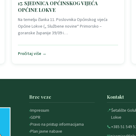
17. SJEDNICA OPĆINSKOG VIJEĆA
OPĆINE LOKVE
Na temelju članka 11. Poslovnika Općinskog vijeća
Općine Lokve („ Službene novine“ Primorsko –
goranske županije 39/09 i…
Pročitaj više →
Brze veze
Kontakt
Impressum
📍
Šetalište Golu
GDPR
Lokve
Pravo na pristup informacijama
📞
+385 51 549 5
Plan javne nabave