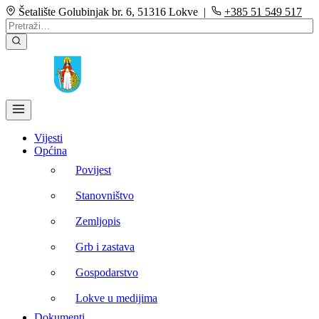
Šetalište Golubinjak br. 6, 51316 Lokve |
+385 51 549 517
Vijesti
Općina
Povijest
Stanovništvo
Zemljopis
Grb i zastava
Gospodarstvo
Lokve u medijima
Dokumenti