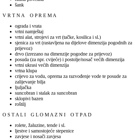
šank
V R T N A O P R E M A
ograda i vrata
vrtni namještaj
vrtni alat, strojevi za vrt (tačke, kosilica i sl.)
sjenica za vrt (rastavljena na dijelove dimenzija pogodnih za
prijevoz)
drvo (izrezano na dimenzije pogodne za prijevoz)
posuda (za npr. cvijeće) i postolje/nosač većih dimenzija
vrtni ukrasi većih dimenzija
vrtna klupa
crijevo za vodu, oprema za razvođenje vode te posude za
zalijevanje bilja
ljuljačka
suncobran i stalak za suncobran
sklopivi bazen
roštilj
O S T A L I G L O M A Z N I O T P A D
rolete, žaluzine, tende i sl.
ljestve i samostojeće stepenice
zavjese i nosači zavjesa