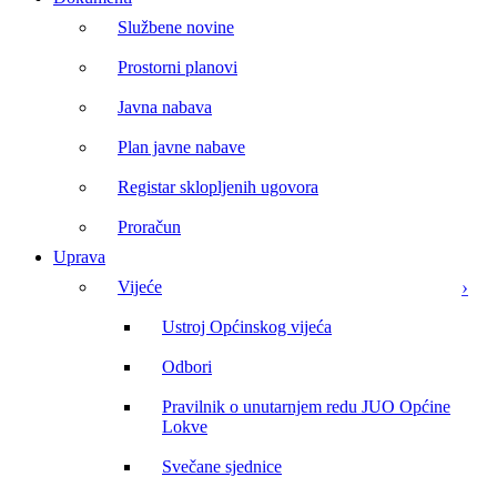
Službene novine
Prostorni planovi
Javna nabava
Plan javne nabave
Registar sklopljenih ugovora
Proračun
Uprava
Vijeće
Ustroj Općinskog vijeća
Odbori
Pravilnik o unutarnjem redu JUO Općine
Lokve
Svečane sjednice