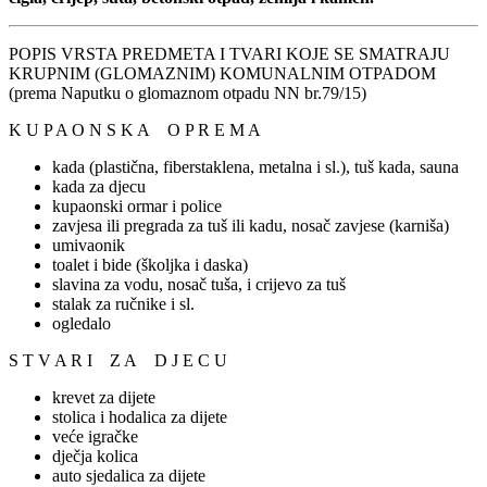
POPIS VRSTA PREDMETA I TVARI KOJE SE SMATRAJU
KRUPNIM (GLOMAZNIM) KOMUNALNIM OTPADOM
(prema Naputku o glomaznom otpadu NN br.79/15)
K U P A O N S K A O P R E M A
kada (plastična, fiberstaklena, metalna i sl.), tuš kada, sauna
kada za djecu
kupaonski ormar i police
zavjesa ili pregrada za tuš ili kadu, nosač zavjese (karniša)
umivaonik
toalet i bide (školjka i daska)
slavina za vodu, nosač tuša, i crijevo za tuš
stalak za ručnike i sl.
ogledalo
S T V A R I Z A D J E C U
krevet za dijete
stolica i hodalica za dijete
veće igračke
dječja kolica
auto sjedalica za dijete