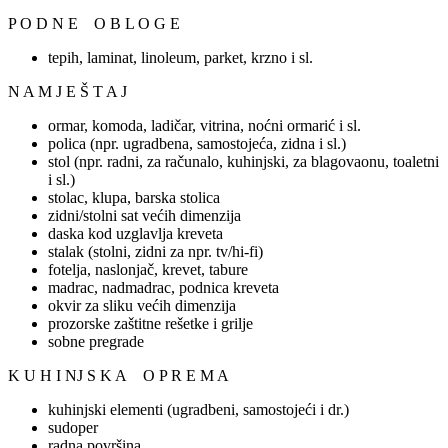
P O D N E O B L O G E
tepih, laminat, linoleum, parket, krzno i sl.
N A M J E Š T A J
ormar, komoda, ladičar, vitrina, noćni ormarić i sl.
polica (npr. ugradbena, samostojeća, zidna i sl.)
stol (npr. radni, za računalo, kuhinjski, za blagovaonu, toaletni
i sl.)
stolac, klupa, barska stolica
zidni/stolni sat većih dimenzija
daska kod uzglavlja kreveta
stalak (stolni, zidni za npr. tv/hi-fi)
fotelja, naslonjač, krevet, tabure
madrac, nadmadrac, podnica kreveta
okvir za sliku većih dimenzija
prozorske zaštitne rešetke i grilje
sobne pregrade
K U H I NJ S K A O P R E M A
kuhinjski elementi (ugradbeni, samostojeći i dr.)
sudoper
radna površina