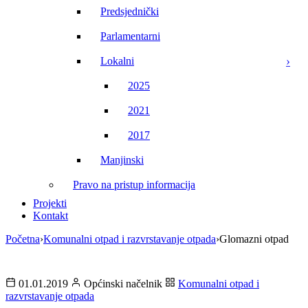
Predsjednički
Parlamentarni
Lokalni
2025
2021
2017
Manjinski
Pravo na pristup informacija
Projekti
Kontakt
Početna
›
Komunalni otpad i razvrstavanje otpada
›
Glomazni otpad
01.01.2019
Općinski načelnik
Komunalni otpad i
razvrstavanje otpada