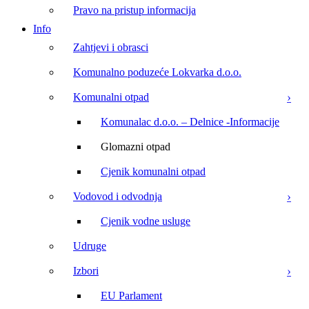
Pravo na pristup informacija
Info
Zahtjevi i obrasci
Komunalno poduzeće Lokvarka d.o.o.
Komunalni otpad
Komunalac d.o.o. – Delnice -Informacije
Glomazni otpad
Cjenik komunalni otpad
Vodovod i odvodnja
Cjenik vodne usluge
Udruge
Izbori
EU Parlament