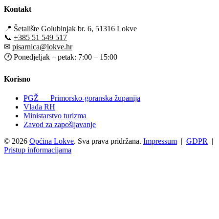
Kontakt
📍
Šetalište Golubinjak br. 6, 51316 Lokve
📞
+385 51 549 517
✉
pisarnica@lokve.hr
🕐
Ponedjeljak – petak: 7:00 – 15:00
Korisno
PGŽ — Primorsko-goranska županija
Vlada RH
Ministarstvo turizma
Zavod za zapošljavanje
© 2026
Općina Lokve
. Sva prava pridržana.
Impressum
|
GDPR
|
Pristup informacijama