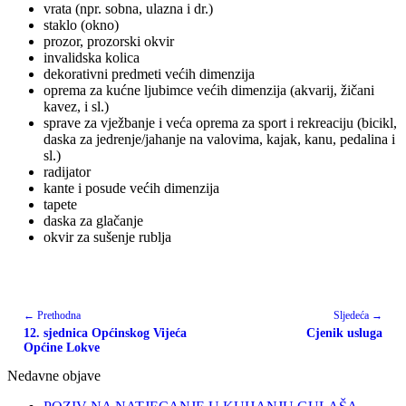
vrata (npr. sobna, ulazna i dr.)
staklo (okno)
prozor, prozorski okvir
invalidska kolica
dekorativni predmeti većih dimenzija
oprema za kućne ljubimce većih dimenzija (akvarij, žičani
kavez, i sl.)
sprave za vježbanje i veća oprema za sport i rekreaciju (bicikl,
daska za jedrenje/jahanje na valovima, kajak, kanu, pedalina i
sl.)
radijator
kante i posude većih dimenzija
tapete
daska za glačanje
okvir za sušenje rublja
← Prethodna
Sljedeća →
12. sjednica Općinskog Vijeća
Cjenik usluga
Općine Lokve
Nedavne objave