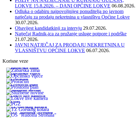
POZIV NA NATJECANJE U KUHANJU GULAŠA,
LOKVE 15.8.2026. – DANI OPĆINE LOKVE
06.08.2026.
Odluka o odabiru najpovoljnijeg ponuditelja po javnom
natječaju za prodaju nekretnina u vlasništvu Općine Lokve
30.07.2026.
Obavijest kandidatkinji za intervju
29.07.2026.
Natječaj Radnik-ica za pružanje usluge potpore i podrške
21.07.2026.
JAVNI NATJEČAJ ZA PRODAJU NEKRETNINA U
VLASNIŠTVU OPĆINE LOKVE
06.07.2026.
Korisne veze
Žabarska zima
Općinsko vijeće
Proračun
Prostorni plan
Službene novine
Lokve live kamera
PGŽ
TZ Gorskog kotara
OŠ "Rudolfa Strohala"