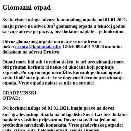
Glomazni otpad
Svi korisnici usluge odvoza komunalnog otpada, od 01.01.2021.
3
imaju pravo na odvoz 3m
glomaznog otpada u tekućoj godini
sa svoje adrese po pozivu, bez dodatne naplate – jednokratno.
Odvoz glomaznog otpada naručuje se na adresu e-
pošte:
cistoca@komunalac.hr
, GSM: 098 491 258 ili osobnim
dolaskom na adresu Društva.
Otpad mora biti suh i uredno složen, te pri preuzimanju mora
biti prisutan korisnik ili netko od ukućana koji potpisuje
zapisnik. Po zaprimanju narudžbe, korisnik je dužan opisati
vrstu i količinu otpada te će se dogovoriti termin preuzimanja
otpada. Vrste otpada nalaze se niže na stranici.
GRAĐEVINSKI
OTPA
Svi korisnici usluge od 01.01.2021. imaju pravo na dovoz
3
3m
građevinskog otpada na odlagalištu Sović Laz bez dodatne
naplate s vlastitim prijevozom. Dovoz najaviti na jedan od
prethodno navedenih kontakata. Vrste građevinskog otpada:
cigla, crijep, šuta, betonski otpad, zemlja i kamen.