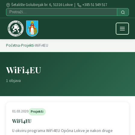
Šetalište Golubinjak br. 6, 51316 Lokve |
+385 51 549 517
Početna
›
Projekti
›
WiFi4EU
WiFi4EU
1 objava
01.03.2020
Projekti
WiFi4EU
U okviru programa WiFi4EU Općina Lokve je nakon druge