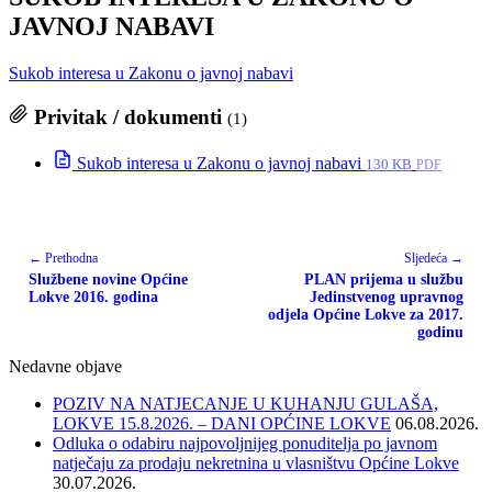
JAVNOJ NABAVI
Sukob interesa u Zakonu o javnoj nabavi
Privitak / dokumenti
(1)
Sukob interesa u Zakonu o javnoj nabavi
130 KB
PDF
← Prethodna
Sljedeća →
Službene novine Općine
PLAN prijema u službu
Lokve 2016. godina
Jedinstvenog upravnog
odjela Općine Lokve za 2017.
godinu
Nedavne objave
POZIV NA NATJECANJE U KUHANJU GULAŠA,
LOKVE 15.8.2026. – DANI OPĆINE LOKVE
06.08.2026.
Odluka o odabiru najpovoljnijeg ponuditelja po javnom
natječaju za prodaju nekretnina u vlasništvu Općine Lokve
30.07.2026.