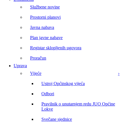
Službene novine
Prostorni planovi
Javna nabava
Plan javne nabave
Registar sklopljenih ugovora
Proračun
Uprava
Vijeće
Ustroj Općinskog vijeća
Odbori
Pravilnik o unutarnjem redu JUO Općine
Lokve
Svečane sjednice