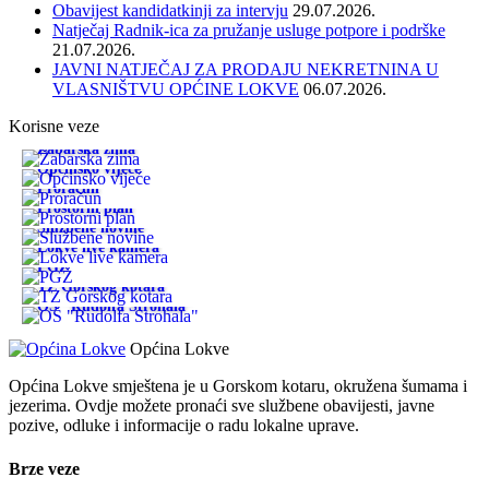
Obavijest kandidatkinji za intervju
29.07.2026.
Natječaj Radnik-ica za pružanje usluge potpore i podrške
21.07.2026.
JAVNI NATJEČAJ ZA PRODAJU NEKRETNINA U
VLASNIŠTVU OPĆINE LOKVE
06.07.2026.
Korisne veze
Žabarska zima
Općinsko vijeće
Proračun
Prostorni plan
Službene novine
Lokve live kamera
PGŽ
TZ Gorskog kotara
OŠ "Rudolfa Strohala"
Općina Lokve
Općina Lokve smještena je u Gorskom kotaru, okružena šumama i
jezerima. Ovdje možete pronaći sve službene obavijesti, javne
pozive, odluke i informacije o radu lokalne uprave.
Brze veze