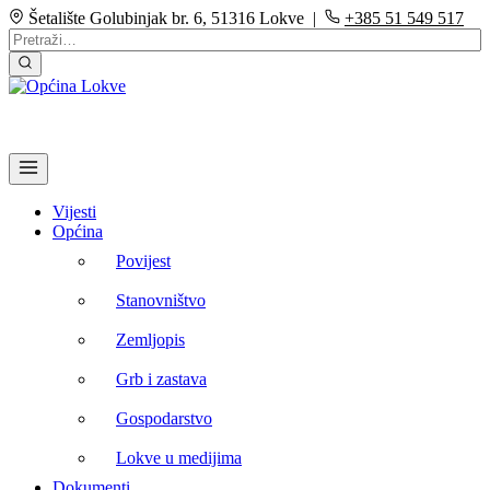
Šetalište Golubinjak br. 6, 51316 Lokve |
+385 51 549 517
Vijesti
Općina
Povijest
Stanovništvo
Zemljopis
Grb i zastava
Gospodarstvo
Lokve u medijima
Dokumenti