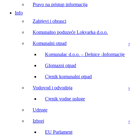
Pravo na pristup informacija
Info
Zahtjevi i obrasci
Komunalno poduzeće Lokvarka d.o.o.
Komunalni otpad
Komunalac d.o.o. – Delnice -Informacije
Glomazni otpad
Cjenik komunalni otpad
Vodovod i odvodnja
Cjenik vodne usluge
Udruge
Izbori
EU Parlament