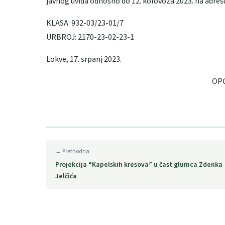
javnog uvida odnosno do 12. kolovoza 2023. na adres
KLASA: 932-03/23-01/7
URBROJ: 2170-23-02-23-1
Lokve, 17. srpanj 2023.
OPĆINSKI NAČ
Toni Šti
← Prethodna
Projekcija “Kapelskih kresova” u čast glumca Zdenka
Jelčića