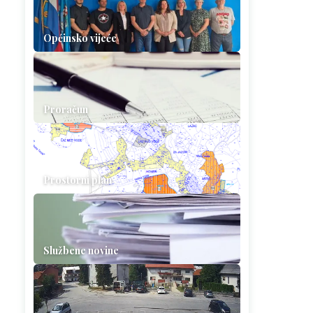
Općinsko vijeće
Proračun
Prostorni plan
Službene novine