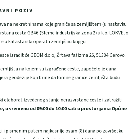
A V N I P O Z I V
ava na nekretninama koje graniče sa zemljištem (u nastavku:
vrstana cesta GB46 (Sleme industrijska zona 2) u k.o. LOKVE, o
 u katastarski operat i zemljišnu knjigu.
ste izradit će GEOM d.o.o, Žrtava fašizma 26, 51304 Gerovo.
zemljišta na kojem su izgrađene ceste, započelo je dana
jera geodezije koji brine da lomne granice zemljišta budu
ki elaborat izvedenog stanja nerazvrstane ceste i zatražiti
e, u vremenu od 09:00 do 10:00 sati u
prostorijama Općine
eti i pismenim putem najkasnije osam (8) dana po završetku