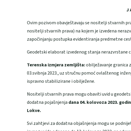
J 
Ovim pozivom obavještavaju se nositelji stvarnih pr
nositelji stvarnih prava) na kojem je izvedena neraz
započinjanju postupka evidentiranja predmetne ceste
Geodetski elaborat izvedenog stanja nerazvrstane ce
Terenska izmjera zemljišta:
obilježavanje granica 
03.svibnja 2023., uz stručnu pomoć ovlaštenog inžen
ispravno stabilizirane i obilježene.
Nositelji stvarnih prava mogu obaviti uvid u geodets
dodatna pojašnjenja
dana 04. kolovoza 2023. godin
Lokve.
Svi zahtjevi za dodatna objašnjenja mogu se podnij