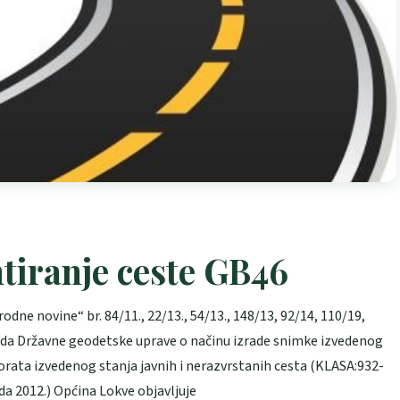
ntiranje ceste GB46
dne novine“ br. 84/11., 22/13., 54/13., 148/13, 92/14, 110/19,
ureda Državne geodetske uprave o načinu izrade snimke izvedenog
borata izvedenog stanja javnih i nerazvrstanih cesta (KLASA:932-
a 2012.) Općina Lokve objavljuje