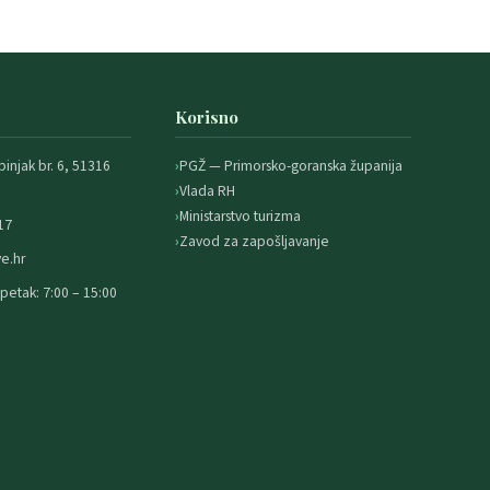
Korisno
binjak br. 6, 51316
PGŽ — Primorsko-goranska županija
Vlada RH
Ministarstvo turizma
17
Zavod za zapošljavanje
e.hr
petak: 7:00 – 15:00