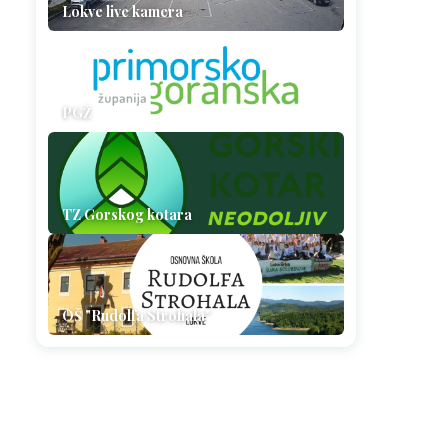
Lokve live kamera
PGŽ
TZ Gorskog kotara
OŠ "Rudolfa Strohala"