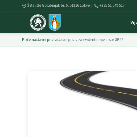
Šetalište Golubinjak br. 6, 51316 Lokve |
+385 51 549 517
Vij
Početna
›
Javni pozivi
›
Javni poziv za evidentiranje ceste GB46