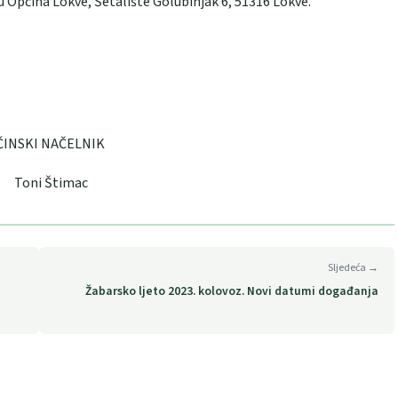
u Općina Lokve, Šetalište Golubinjak 6, 51316 Lokve.
ELNIK
mac
Sljedeća →
Žabarsko ljeto 2023. kolovoz. Novi datumi događanja