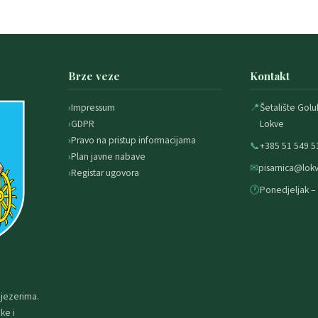
Brze veze
Kontakt
Impressum
📍
Šetalište Golu
GDPR
Lokve
Pravo na pristup informacijama
📞
+385 51 549 5
Plan javne nabave
✉
pisarnica@lokv
Registar ugovora
🕐
Ponedjeljak – 
 jezerima.
ke i