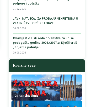
potpore i podrške
21.07.2026.
JAVNI NATJEČAJ ZA PRODAJU NEKRETNINA U
VLASNIŠTVU OPĆINE LOKVE
06.07.2026.
Obavijest o Listi reda prvenstva za upise u
pedagošku godinu 2026./2027.u Dječji vrtić
„Snježna pahulja“.
29.06.2026.
Korisne veze
Žabarska zima