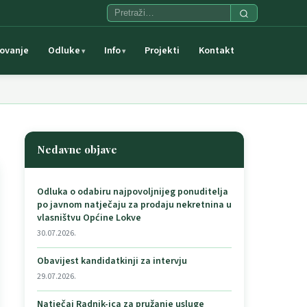
ovanje
Odluke
Info
Projekti
Kontakt
Nedavne objave
Odluka o odabiru najpovoljnijeg ponuditelja
po javnom natječaju za prodaju nekretnina u
vlasništvu Općine Lokve
30.07.2026.
Obavijest kandidatkinji za intervju
29.07.2026.
Natječaj Radnik-ica za pružanje usluge