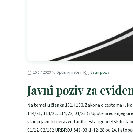
26.07.2023
Općinski načelnik
Javni pozivi
Javni poziv za evide
Na temelju članka 131. i 133. Zakona o cestama („Naro
144/21, 114/22, 114/22, 04/23 ) i Upute Središnjeg 
stanja javnih i nerazvrstanih cesta i geodetskih ela
01/12-02/182 URBROJ: 541-03-1-12-28 od 24. listopad