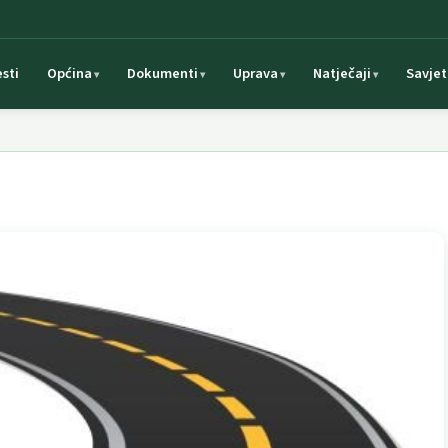
esti
Općina
Dokumenti
Uprava
Natječaji
Savjet