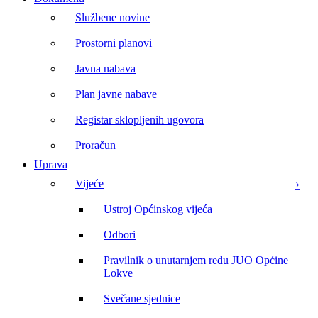
Službene novine
Prostorni planovi
Javna nabava
Plan javne nabave
Registar sklopljenih ugovora
Proračun
Uprava
Vijeće
Ustroj Općinskog vijeća
Odbori
Pravilnik o unutarnjem redu JUO Općine
Lokve
Svečane sjednice