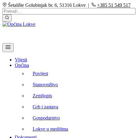
Šetalište Golubinjak br. 6, 51316 Lokve |
+385 51 549 517
Vijesti
Općina
Povijest
Stanovništvo
Zemljopis
Grb i zastava
Gospodarstvo
Lokve u medijima
Dokumenti