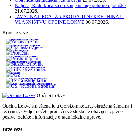
Natječaj Radnik-ica za pružanje usluge potpore i podrške
21.07.2026.
JAVNI NATJEČAJ ZA PRODAJU NEKRETNINA U
VLASNIŠTVU OPĆINE LOKVE
06.07.2026.
Korisne veze
Žabarska zima
Općinsko vijeće
Proračun
Prostorni plan
Službene novine
Lokve live kamera
PGŽ
TZ Gorskog kotara
OŠ "Rudolfa Strohala"
Općina Lokve
Općina Lokve smještena je u Gorskom kotaru, okružena šumama i
jezerima. Ovdje možete pronaći sve službene obavijesti, javne
pozive, odluke i informacije o radu lokalne uprave.
Brze veze