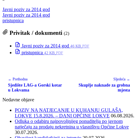
Javni poziv za 2014 god
Javni poziv za 2014 god
pristupnica
Privitak / dokumenti
(2)
Javni poziv za 2014 god
46 KB
PDF
pristupnica
42 KB
PDF
← Prethodna
Sljedeća →
Sjedište LAG-a Gorski kotar
Skuplje naknade za grobna
u Lokvama
mjesta
Nedavne objave
POZIV NA NATJECANJE U KUHANJU GULAŠA,
LOKVE 15.8.2026. – DANI OPĆINE LOKVE
06.08.2026.
Odluka o odabiru najpovoljnijeg ponuditelja po javnom
natječaju za prodaju nekretnina u vlasništvu Općine Lokve
30.07.2026.
Obavijest kandidatkinji za intervju
29.07.2026.