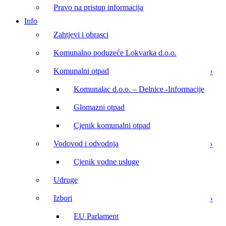
Pravo na pristup informacija
Info
Zahtjevi i obrasci
Komunalno poduzeće Lokvarka d.o.o.
Komunalni otpad
Komunalac d.o.o. – Delnice -Informacije
Glomazni otpad
Cjenik komunalni otpad
Vodovod i odvodnja
Cjenik vodne usluge
Udruge
Izbori
EU Parlament