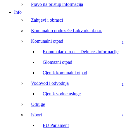
Pravo na pristup informacija
Info
Zahtjevi i obrasci
Komunalno poduzeće Lokvarka d.o.o.
Komunalni otpad
Komunalac d.o.o. – Delnice -Informacije
Glomazni otpad
Cjenik komunalni otpad
Vodovod i odvodnja
Cjenik vodne usluge
Udruge
Izbori
EU Parlament