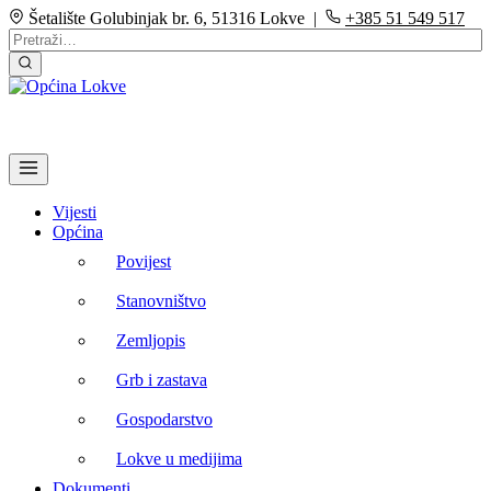
Šetalište Golubinjak br. 6, 51316 Lokve |
+385 51 549 517
Vijesti
Općina
Povijest
Stanovništvo
Zemljopis
Grb i zastava
Gospodarstvo
Lokve u medijima
Dokumenti