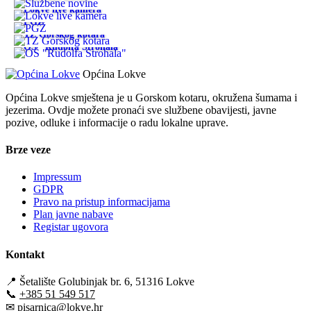
Lokve live kamera
PGŽ
TZ Gorskog kotara
OŠ "Rudolfa Strohala"
Općina Lokve
Općina Lokve smještena je u Gorskom kotaru, okružena šumama i
jezerima. Ovdje možete pronaći sve službene obavijesti, javne
pozive, odluke i informacije o radu lokalne uprave.
Brze veze
Impressum
GDPR
Pravo na pristup informacijama
Plan javne nabave
Registar ugovora
Kontakt
📍
Šetalište Golubinjak br. 6, 51316 Lokve
📞
+385 51 549 517
✉
pisarnica@lokve.hr