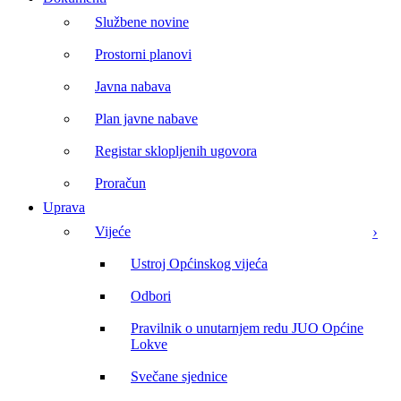
Službene novine
Prostorni planovi
Javna nabava
Plan javne nabave
Registar sklopljenih ugovora
Proračun
Uprava
Vijeće
Ustroj Općinskog vijeća
Odbori
Pravilnik o unutarnjem redu JUO Općine
Lokve
Svečane sjednice