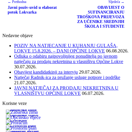
← Prethodna
Sljedeća →
Javni poziv-uvid u elaborat
OBAVIJEST O
potok Lokvarka
SUFINANCIRANJU
TROŠKOVA PRIJEVOZA
ZA UČENIKE SREDNJIH
ŠKOLA I STUDENTE
Nedavne objave
POZIV NA NATJECANJE U KUHANJU GULAŠA,
LOKVE 15.8.2026. – DANI OPĆINE LOKVE
06.08.2026.
Odluka o odabiru najpovoljnijeg ponuditelja po javnom
natječaju za prodaju nekretnina u vlasništvu Općine Lokve
30.07.2026.
Obavijest kandidatkinji za intervju
29.07.2026.
Natječaj Radnik-ica za pružanje usluge potpore i podrške
21.07.2026.
JAVNI NATJEČAJ ZA PRODAJU NEKRETNINA U
VLASNIŠTVU OPĆINE LOKVE
06.07.2026.
Korisne veze
Žabarska zima
Općinsko vijeće
Proračun
Prostorni plan
Službene novine