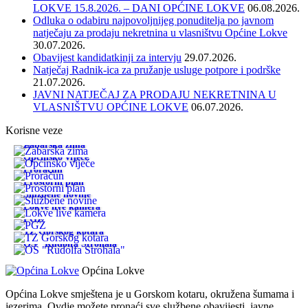
LOKVE 15.8.2026. – DANI OPĆINE LOKVE
06.08.2026.
Odluka o odabiru najpovoljnijeg ponuditelja po javnom
natječaju za prodaju nekretnina u vlasništvu Općine Lokve
30.07.2026.
Obavijest kandidatkinji za intervju
29.07.2026.
Natječaj Radnik-ica za pružanje usluge potpore i podrške
21.07.2026.
JAVNI NATJEČAJ ZA PRODAJU NEKRETNINA U
VLASNIŠTVU OPĆINE LOKVE
06.07.2026.
Korisne veze
Žabarska zima
Općinsko vijeće
Proračun
Prostorni plan
Službene novine
Lokve live kamera
PGŽ
TZ Gorskog kotara
OŠ "Rudolfa Strohala"
Općina Lokve
Općina Lokve smještena je u Gorskom kotaru, okružena šumama i
jezerima. Ovdje možete pronaći sve službene obavijesti, javne