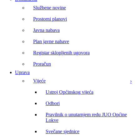
Službene novine
Prostorni planovi
Javna nabava
Plan javne nabave
Registar sklopljenih ugovora
Proračun
Uprava
Vijeće
Ustroj Općinskog vijeća
Odbori
Pravilnik o unutarnjem redu JUO Općine
Lokve
Svečane sjednice