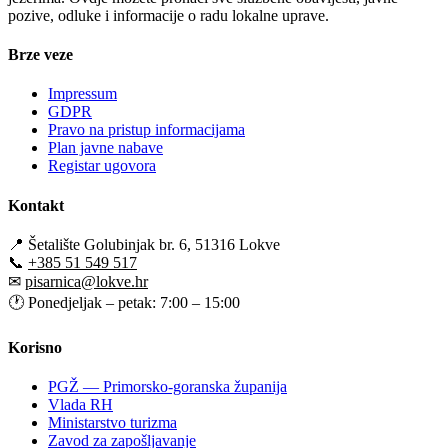
pozive, odluke i informacije o radu lokalne uprave.
Brze veze
Impressum
GDPR
Pravo na pristup informacijama
Plan javne nabave
Registar ugovora
Kontakt
📍
Šetalište Golubinjak br. 6, 51316 Lokve
📞
+385 51 549 517
✉
pisarnica@lokve.hr
🕐
Ponedjeljak – petak: 7:00 – 15:00
Korisno
PGŽ — Primorsko-goranska županija
Vlada RH
Ministarstvo turizma
Zavod za zapošljavanje