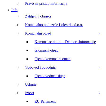
Pravo na pristup informacija
Info
Zahtjevi i obrasci
Komunalno poduzeće Lokvarka d.o.o.
Komunalni otpad
Komunalac d.o.o. – Delnice -Informacije
Glomazni otpad
Cjenik komunalni otpad
Vodovod i odvodnja
Cjenik vodne usluge
Udruge
Izbori
EU Parlament