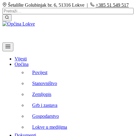
Šetalište Golubinjak br. 6, 51316 Lokve |
+385 51 549 517
Vijesti
Općina
Povijest
Stanovništvo
Zemljopis
Grb i zastava
Gospodarstvo
Lokve u medijima
Dokumenti