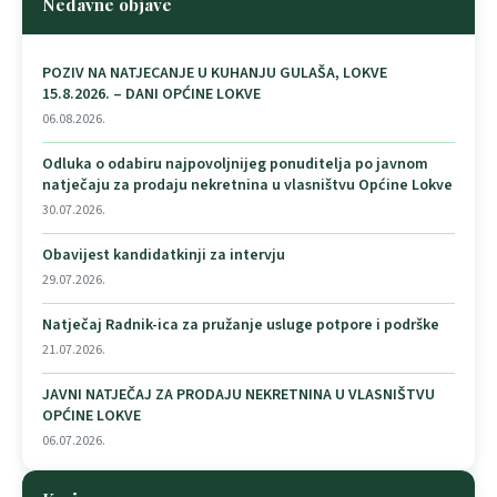
Nedavne objave
POZIV NA NATJECANJE U KUHANJU GULAŠA, LOKVE
15.8.2026. – DANI OPĆINE LOKVE
06.08.2026.
Odluka o odabiru najpovoljnijeg ponuditelja po javnom
natječaju za prodaju nekretnina u vlasništvu Općine Lokve
30.07.2026.
Obavijest kandidatkinji za intervju
29.07.2026.
Natječaj Radnik-ica za pružanje usluge potpore i podrške
21.07.2026.
JAVNI NATJEČAJ ZA PRODAJU NEKRETNINA U VLASNIŠTVU
OPĆINE LOKVE
06.07.2026.