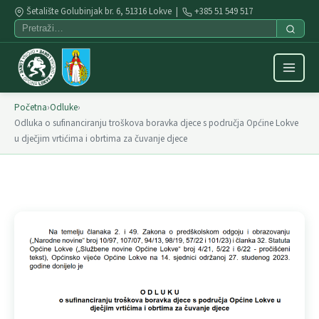
Šetalište Golubinjak br. 6, 51316 Lokve |
+385 51 549 517
Početna
›
Odluke
›
Odluka o sufinanciranju troškova boravka djece s područja Općine Lokve
u dječjim vrtićima i obrtima za čuvanje djece