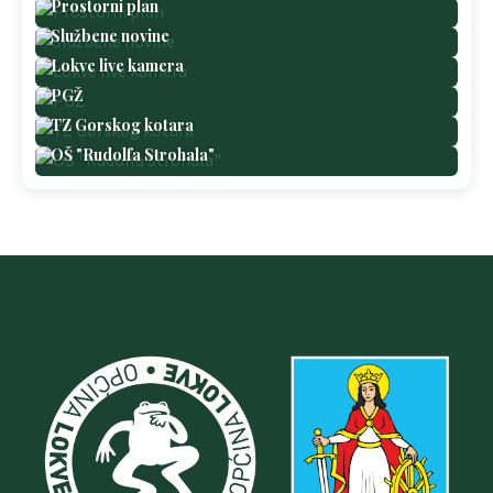
Prostorni plan
Službene novine
Lokve live kamera
PGŽ
TZ Gorskog kotara
OŠ "Rudolfa Strohala"