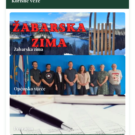
Korisne veze
Žabarska zima
Općinsko vijeće
Proračun