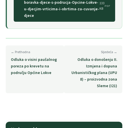
boravka-djece-s-podrucja-Opcine-Lokve-
133
PDF
u-djecjim-vrticima-i-obrtima-za-cuvanje-
KB
djece
← Prethodna
Sljedeća →
Odluka o visini paušalnog
Odluka o donošenju II.
poreza po krevetu na
Izmjena i dopuna
području Općine Lokve
Urbanističkog plana (UPU
8) – proizvodna zona
Sleme (I21)