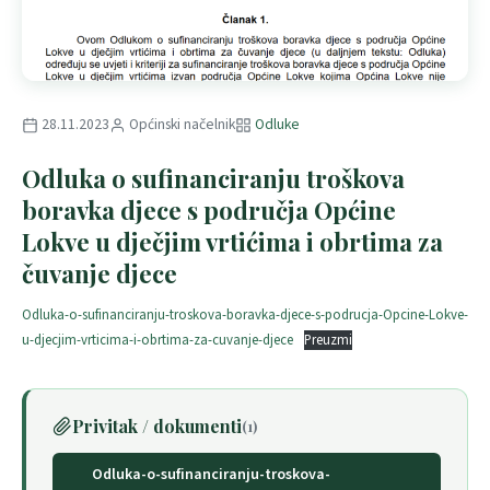
28.11.2023
Općinski načelnik
Odluke
Odluka o sufinanciranju troškova
boravka djece s područja Općine
Lokve u dječjim vrtićima i obrtima za
čuvanje djece
Odluka-o-sufinanciranju-troskova-boravka-djece-s-podrucja-Opcine-Lokve-
u-djecjim-vrticima-i-obrtima-za-cuvanje-djece
Preuzmi
Privitak / dokumenti
(1)
Odluka-o-sufinanciranju-troskova-