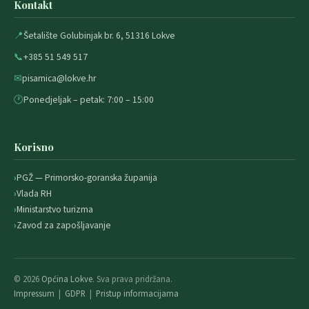
Kontakt
📍
Šetalište Golubinjak br. 6, 51316 Lokve
📞
+385 51 549 517
✉
pisarnica@lokve.hr
🕐
Ponedjeljak – petak: 7:00 – 15:00
Korisno
PGŽ — Primorsko-goranska županija
Vlada RH
Ministarstvo turizma
Zavod za zapošljavanje
© 2026
Općina Lokve
. Sva prava pridržana.
Impressum
|
GDPR
|
Pristup informacijama