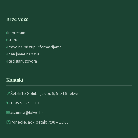
Brze veze
Impressum
GDPR
Pravo na pristup informacijama
Plan javne nabave
Registar ugovora
Kontakt
📍
Šetalište Golubinjak br. 6, 51316 Lokve
📞
+385 51 549 517
✉
pisarnica@lokve.hr
🕐
Ponedjeljak – petak: 7:00 – 15:00