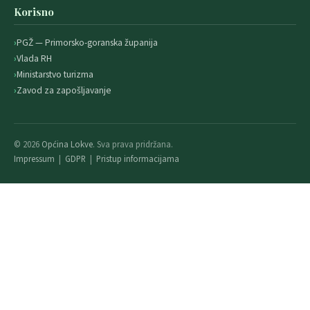
Korisno
PGŽ — Primorsko-goranska županija
Vlada RH
Ministarstvo turizma
Zavod za zapošljavanje
© 2026
Općina Lokve
. Sva prava pridržana.
Impressum
|
GDPR
|
Pristup informacijama