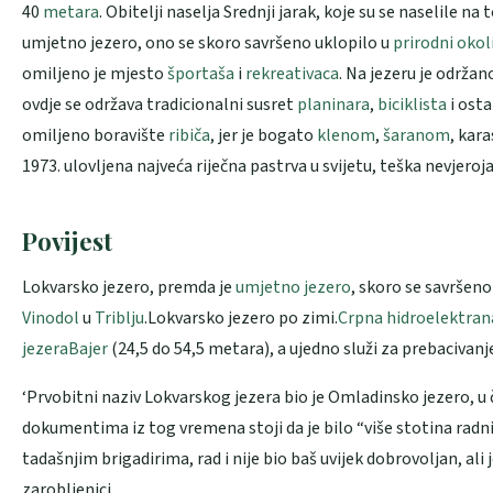
40
metara
. Obitelji naselja Srednji jarak, koje su se naselile 
umjetno jezero, ono se skoro savršeno uklopilo u
prirodni okol
omiljeno je mjesto
športaša
i
rekreativaca
. Na jezeru je održa
ovdje se održava tradicionalni susret
planinara
,
biciklista
i osta
omiljeno boravište
ribiča
, jer je bogato
klenom
,
šaranom
, kar
1973. ulovljena najveća riječna pastrva u svijetu, teška nevjeroj
Povijest
Lokvarsko jezero, premda je
umjetno jezero
, skoro se savršeno
Vinodol
u
Triblju
.
Lokvarsko jezero po zimi.
Crpna hidroelektran
jezera
Bajer
(24,5 do 54,5 metara), a ujedno služi za prebacivanj
‘Prvobitni naziv Lokvarskog jezera bio je Omladinsko jezero, u 
dokumentima iz tog vremena stoji da je bilo “više stotina radnih
tadašnjim brigadirima, rad i nije bio baš uvijek dobrovoljan, ali
zarobljenici.