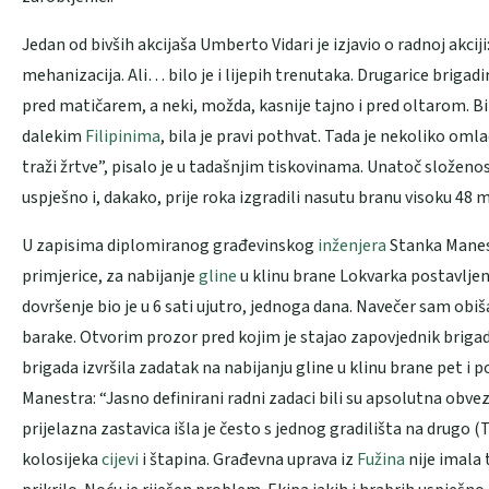
Jedan od bivših akcijaša Umberto Vidari je izjavio o radnoj akciji
mehanizacija. Ali… bilo je i lijepih trenutaka. Drugarice brigadir
pred matičarem, a neki, možda, kasnije tajno i pred oltarom. Bi
dalekim
Filipinima
, bila je pravi pothvat. Tada je nekoliko omla
traži žrtve”, pisalo je u tadašnjim tiskovinama. Unatoč složeno
uspješno i, dakako, prije roka izgradili nasutu branu visoku 48 m
U zapisima diplomiranog građevinskog
inženjera
Stanka Manest
primjerice, za nabijanje
gline
u klinu brane Lokvarka postavljen 
dovršenje bio je u 6 sati ujutro, jednoga dana. Navečer sam ob
barake. Otvorim prozor pred kojim je stajao zapovjednik brigade
brigada izvršila zadatak na nabijanju gline u klinu brane pet i po
Manestra: “Jasno definirani radni zadaci bili su apsolutna obvez
prijelazna zastavica išla je često s jednog gradilišta na drugo (T
kolosijeka
cijevi
i štapina. Građevna uprava iz
Fužina
nije imala 