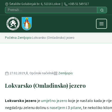
Šetalište Golubinjak br. 6, 51316 Lokve |
+385 51 549 517
Početna
›
Zemljopis
›
Lokvarsko (Omladinsko) jezero
27.02.2019
Općinski načelnik
Zemljopis
Lokvarsko (Omladinsko) jezero
Lokvarsko jezero
je
umjetno jezero
koje je nastalo kada je rij
negdašnju zelenu dolinu s
naseljem
i 3
pilane
, te nekoliko kil