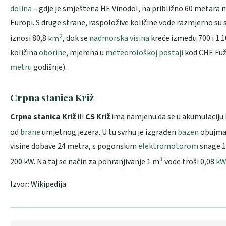
dolina
– gdje je smještena HE Vinodol, na približno 60 metara 
Europi. S druge strane, raspoložive količine vode razmjerno
2
iznosi 80,8
km
, dok se
nadmorska visina
kreće između 700 i 1 1
količina
oborine
, mjerena u
meteorološkoj postaji
kod CHE Fuž
metru
godišnje).
Crpna stanica Križ
Crpna stanica Križ
ili
CS Križ
ima namjenu da se u akumulaciju
od
brane
umjetnog jezera. U tu svrhu je izgrađen
bazen
obujma
visine dobave 24 metra, s pogonskim
elektromotorom
snage 
3
200 kW. Na taj se način za pohranjivanje 1 m
vode troši 0,08
kW
Izvor: Wikipedija