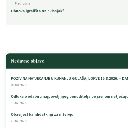
← Prethodna
Obnova igrališta NK “Risnjak”
Nedavne objave
POZIV NA NATJECANJE U KUHANJU GULAŠA, LOKVE 15.8.2026. – DA
06.08.2026.
Odluka o odabiru najpovoljnijeg ponuditelja po javnom natječaju
30.07.2026.
Obavijest kandidatkinji za intervju
29.07.2026.