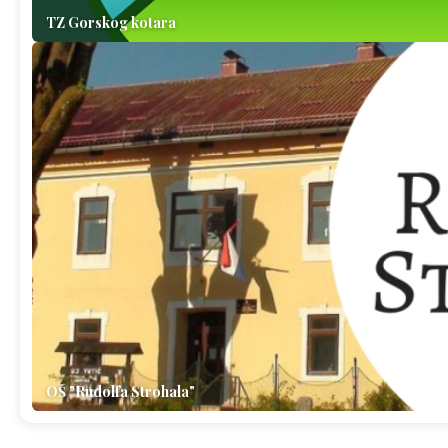
TZ Gorskog kotara
OŠ "Rudolfa Strohala"