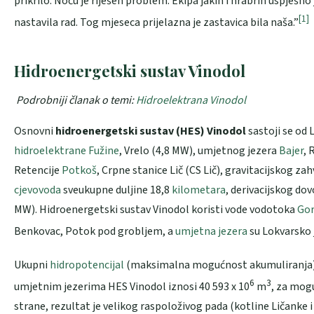
prikrilo. Noću je riješen problem. Ekipa jakih i hrabrih uspješno
[1]
nastavila rad. Tog mjeseca prijelazna je zastavica bila naša.”
Hidroenergetski sustav Vinodol
Podrobniji članak o temi:
Hidroelektrana Vinodol
Osnovni
hidroenergetski sustav (HES) Vinodol
sastoji se od 
hidroelektrane Fužine
, Vrelo (4,8 MW), umjetnog jezera
Bajer
, 
Retencije
Potkoš
, Crpne stanice Lič (CS Lič), gravitacijskog za
cjevovoda
sveukupne duljine 18,8
kilometara
, derivacijskog dov
MW). Hidroenergetski sustav Vinodol koristi vode vodotoka
Gor
Benkovac, Potok pod grobljem, a
umjetna jezera
su Lokvarsko 
Ukupni
hidropotencijal
(maksimalna mogućnost akumuliranja) u
6
3
umjetnim jezerima HES Vinodol iznosi 40 593 x 10
m
, za mog
strane, rezultat je velikog raspoloživog pada (kotline Ličanke