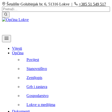
Šetalište Golubinjak br. 6, 51316 Lokve |
+385 51 549 517
Vijesti
Općina
Povijest
Stanovništvo
Zemljopis
Grb i zastava
Gospodarstvo
Lokve u medijima
Dokumenti