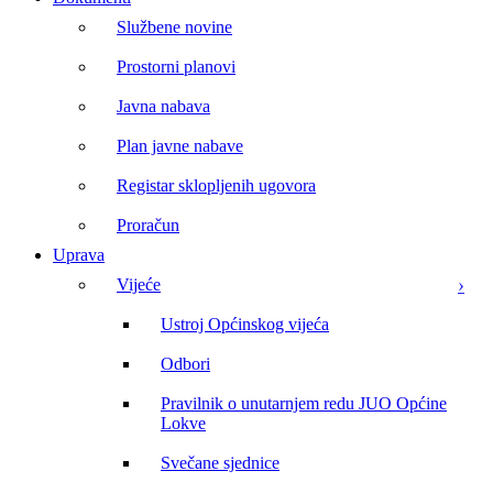
Službene novine
Prostorni planovi
Javna nabava
Plan javne nabave
Registar sklopljenih ugovora
Proračun
Uprava
Vijeće
Ustroj Općinskog vijeća
Odbori
Pravilnik o unutarnjem redu JUO Općine
Lokve
Svečane sjednice