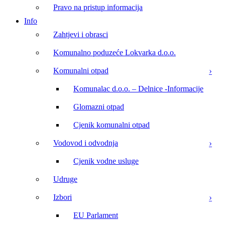
Pravo na pristup informacija
Info
Zahtjevi i obrasci
Komunalno poduzeće Lokvarka d.o.o.
Komunalni otpad
Komunalac d.o.o. – Delnice -Informacije
Glomazni otpad
Cjenik komunalni otpad
Vodovod i odvodnja
Cjenik vodne usluge
Udruge
Izbori
EU Parlament