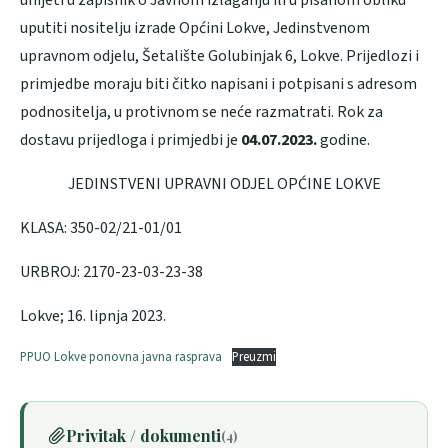
unijeti u zapisnik o Javnom izlaganju ili u pisanom obliku
uputiti nositelju izrade Općini Lokve, Jedinstvenom
upravnom odjelu, Šetalište Golubinjak 6, Lokve. Prijedlozi i
primjedbe moraju biti čitko napisani i potpisani s adresom
podnositelja, u protivnom se neće razmatrati. Rok za
dostavu prijedloga i primjedbi je
04.07.2023.
godine.
JEDINSTVENI UPRAVNI ODJEL OPĆINE LOKVE
KLASA: 350-02/21-01/01
URBROJ: 2170-23-03-23-38
Lokve; 16. lipnja 2023.
PPUO Lokve ponovna javna rasprava
Preuzmi
Privitak / dokumenti
(4)