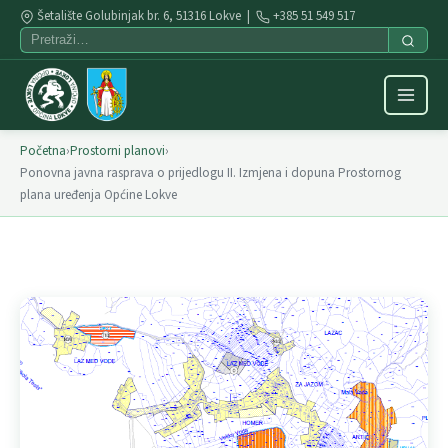
Šetalište Golubinjak br. 6, 51316 Lokve |
+385 51 549 517
Početna
›
Prostorni planovi
›
Ponovna javna rasprava o prijedlogu II. Izmjena i dopuna Prostornog
plana uređenja Općine Lokve