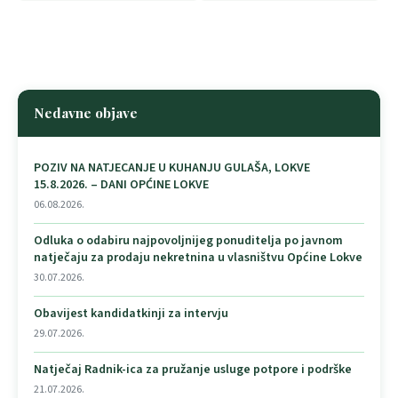
Nedavne objave
POZIV NA NATJECANJE U KUHANJU GULAŠA, LOKVE
15.8.2026. – DANI OPĆINE LOKVE
06.08.2026.
Odluka o odabiru najpovoljnijeg ponuditelja po javnom
natječaju za prodaju nekretnina u vlasništvu Općine Lokve
30.07.2026.
Obavijest kandidatkinji za intervju
29.07.2026.
Natječaj Radnik-ica za pružanje usluge potpore i podrške
21.07.2026.