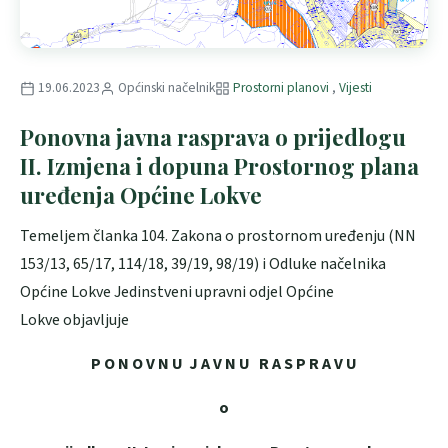
19.06.2023
Općinski načelnik
Prostorni planovi
,
Vijesti
Ponovna javna rasprava o prijedlogu
II. Izmjena i dopuna Prostornog plana
uređenja Općine Lokve
Temeljem članka 104. Zakona o prostornom uređenju (NN
153/13, 65/17, 114/18, 39/19, 98/19) i Odluke načelnika
Općine Lokve Jedinstveni upravni odjel Općine
Lokve objavljuje
P O N O V N U J A V N U R A S P R A V U
o