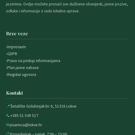
jezerima. Ovdje možete pronaći sve službene obavijesti, javne pozive,
odluke i informacije o radu lokalne uprave.
Brze veze
Impressum
GDPR
Pravo na pristup informacijama
Plan javne nabave
Registar ugovora
Kontakt
📍
Šetalište Golubinjak br. 6, 51316 Lokve
📞
+385 51 549 517
✉
pisarnica@lokve.hr
🕐
Ponedjeljak – petak: 7:00 – 15:00