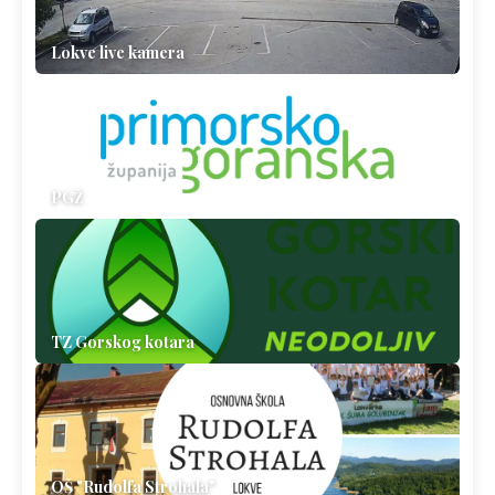
Lokve live kamera
PGŽ
TZ Gorskog kotara
OŠ "Rudolfa Strohala"