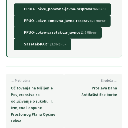
PPUO-Lokve_ponovna-javna-rasprava
26 MB
PDF
PPUO-Lokve-ponovna-javna-rasprava
26 MB
PDF
PPUO-Lokve-sazetak-za-javnost
1.9 MB
PDF
Sazetak-KARTE
3.3 MB
PDF
← Prethodna
Sljedeća →
Očitovanje na Mišljenje
Proslava Dana
Povjerenstva za
Antifašističke borbe
odlučivanje o sukobu II.
Izmjene i dopune
Prostornog Plana Općine
Lokve