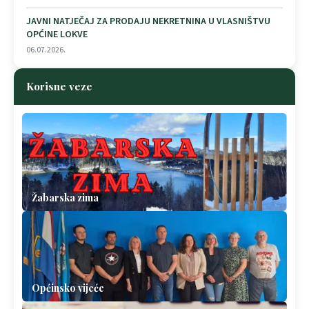
JAVNI NATJEČAJ ZA PRODAJU NEKRETNINA U VLASNIŠTVU
OPĆINE LOKVE
06.07.2026.
Korisne veze
Žabarska zima
Općinsko vijeće