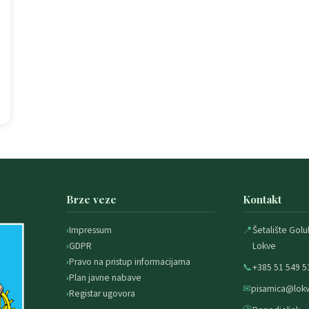
Brze veze
Kontakt
Impressum
📍
Šetalište Golu
GDPR
Lokve
Pravo na pristup informacijama
📞
+385 51 549 5
Plan javne nabave
✉
pisarnica@lokv
Registar ugovora