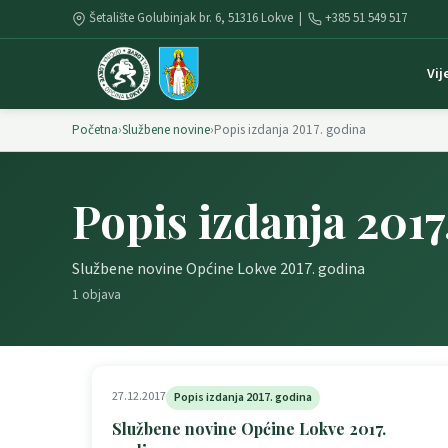
Šetalište Golubinjak br. 6, 51316 Lokve |
+385 51 549 517
Vij
Početna
›
Službene novine
›
Popis izdanja 2017. godina
Popis izdanja 2017
Službene novine Općine Lokve 2017. godina
1 objava
27.12.2017
Popis izdanja 2017. godina
Službene novine Općine Lokve 2017.