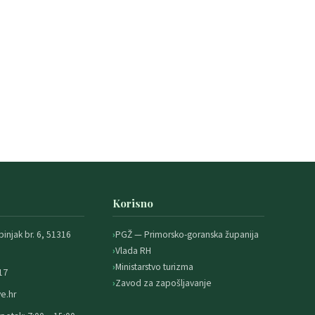
Korisno
binjak br. 6, 51316
PGŽ — Primorsko-goranska županija
Vlada RH
Ministarstvo turizma
17
Zavod za zapošljavanje
e.hr