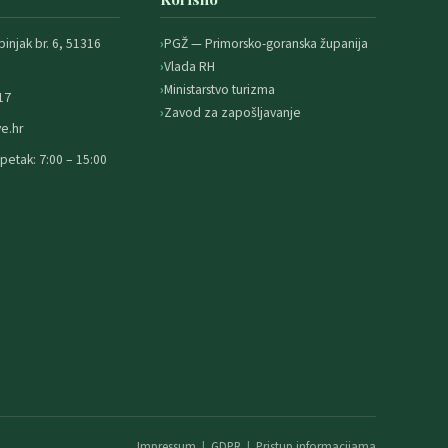
binjak br. 6, 51316
PGŽ — Primorsko-goranska županija
Vlada RH
Ministarstvo turizma
17
Zavod za zapošljavanje
e.hr
petak: 7:00 – 15:00
Impressum
|
GDPR
|
Pristup informacijama