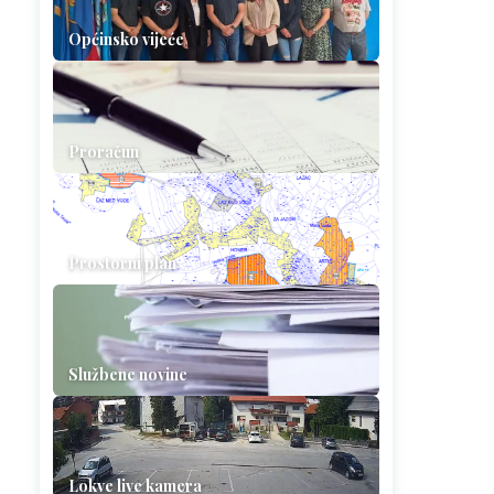
Općinsko vijeće
Proračun
Prostorni plan
Službene novine
Lokve live kamera