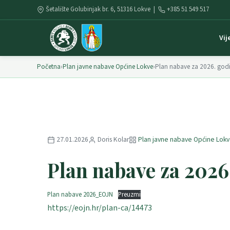
Šetalište Golubinjak br. 6, 51316 Lokve |
+385 51 549 517
Vij
Početna
›
Plan javne nabave Općine Lokve
›
Plan nabave za 2026. god
27.01.2026
Doris Kolar
Plan javne nabave Općine Lok
Plan nabave za 2026
Plan nabave 2026_EOJN
Preuzmi
https://eojn.hr/plan-ca/14473