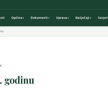
esti
Općina
Dokumenti
Uprava
Natječaji
Savjet
inu
ve
. godinu