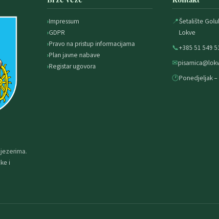
Impressum
📍
Šetalište Golu
GDPR
Lokve
Pravo na pristup informacijama
📞
+385 51 549 5
Plan javne nabave
✉
pisarnica@lokv
Registar ugovora
🕐
Ponedjeljak – 
 jezerima.
ke i