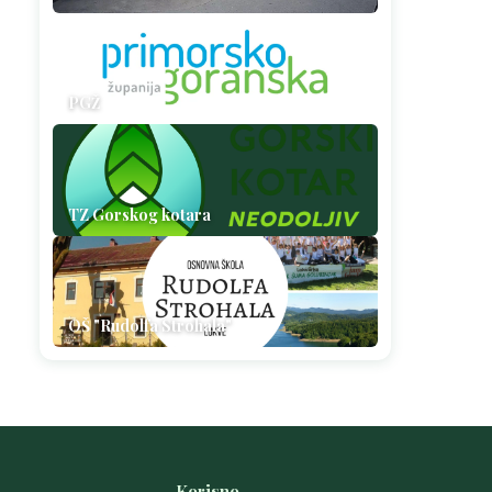
PGŽ
TZ Gorskog kotara
OŠ "Rudolfa Strohala"
Korisno