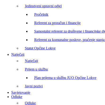
Jedinstveni upravni odjel
Pročelnik
Referent za proračun i financije
Samostalni referent za društvene i financijske dj
Referent za komunalne poslove, praćenje stanja 
Statut Općine Lokve
Natječaji
Natječaji
Prijem u službu
Plan prijema u službu JUO Općine Lokve
Javni pozivi
Savjetovanje
Odluke
Odluke