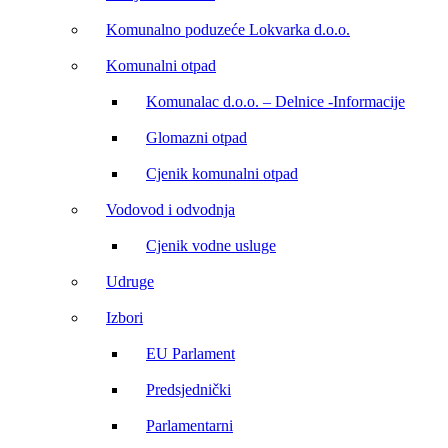
Komunalno poduzeće Lokvarka d.o.o.
Komunalni otpad
Komunalac d.o.o. – Delnice -Informacije
Glomazni otpad
Cjenik komunalni otpad
Vodovod i odvodnja
Cjenik vodne usluge
Udruge
Izbori
EU Parlament
Predsjednički
Parlamentarni