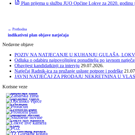
Plan prijema u službu JUO Općine Lokve za 2020. godinu
← Prethodna
indikativni plan objave natječaja
Nedavne objave
POZIV NA NATJECANJE U KUHANJU GULAŠA, LOKVE 
Odluka o odabiru najpovoljnijeg ponuditelja po javnom natječa
Obavijest kandidatkinji za intervju
29.07.2026.
Natječaj Radnik-ica za pružanje usluge potpore i podrške
21.07
JAVNI NATJEČAJ ZA PRODAJU NEKRETNINA U VLA
Korisne veze
Žabarska zima
Općinsko vijeće
Proračun
Prostorni plan
Službene novine
Lokve live kamera
PGŽ
TZ Gorskog kotara