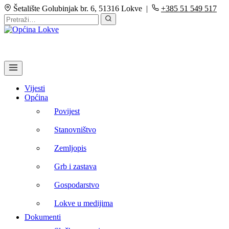
Šetalište Golubinjak br. 6, 51316 Lokve |
+385 51 549 517
Vijesti
Općina
Povijest
Stanovništvo
Zemljopis
Grb i zastava
Gospodarstvo
Lokve u medijima
Dokumenti