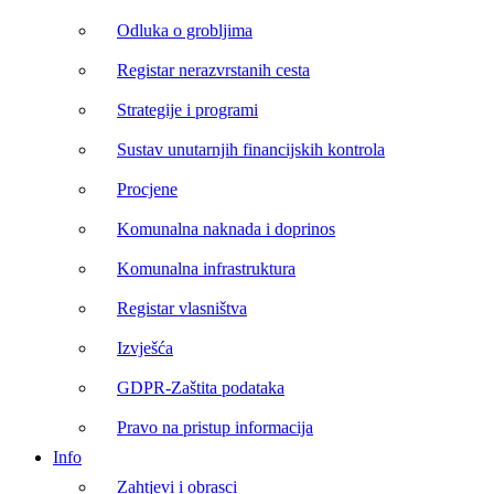
Odluka o grobljima
Registar nerazvrstanih cesta
Strategije i programi
Sustav unutarnjih financijskih kontrola
Procjene
Komunalna naknada i doprinos
Komunalna infrastruktura
Registar vlasništva
Izvješća
GDPR-Zaštita podataka
Pravo na pristup informacija
Info
Zahtjevi i obrasci