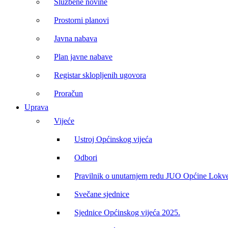
Službene novine
Prostorni planovi
Javna nabava
Plan javne nabave
Registar sklopljenih ugovora
Proračun
Uprava
Vijeće
Ustroj Općinskog vijeća
Odbori
Pravilnik o unutarnjem redu JUO Općine Lokv
Svečane sjednice
Sjednice Općinskog vijeća 2025.