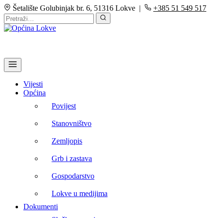
Šetalište Golubinjak br. 6, 51316 Lokve |
+385 51 549 517
Vijesti
Općina
Povijest
Stanovništvo
Zemljopis
Grb i zastava
Gospodarstvo
Lokve u medijima
Dokumenti