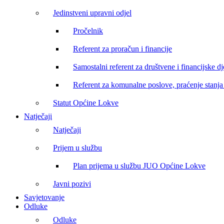
Jedinstveni upravni odjel
Pročelnik
Referent za proračun i financije
Samostalni referent za društvene i financijske dj
Referent za komunalne poslove, praćenje stanja 
Statut Općine Lokve
Natječaji
Natječaji
Prijem u službu
Plan prijema u službu JUO Općine Lokve
Javni pozivi
Savjetovanje
Odluke
Odluke