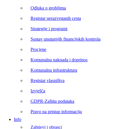
Odluka o grobljima
Registar nerazvrstanih cesta
Strategije i programi
Sustav unutarnjih financijskih kontrola
Procjene
Komunalna naknada i doprinos
Komunalna infrastruktura
Registar vlasništva
Izvješća
GDPR-Zaštita podataka
Pravo na pristup informacija
Info
Zahtjevi i obrasci