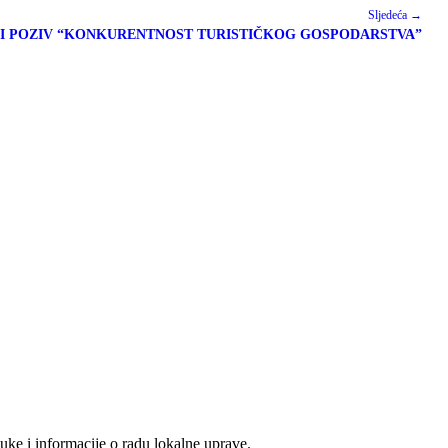
Sljedeća →
NI POZIV “KONKURENTNOST TURISTIČKOG GOSPODARSTVA”
ke i informacije o radu lokalne uprave.