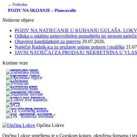
← Prethodna
POZIV NA SKIJANJE – Piancavallo
Nedavne objave
POZIV NA NATJECANJE U KUHANJU GULAŠA, LOKVE 
Odluka o odabiru najpovoljnijeg ponuditelja po javnom natječa
Obavijest kandidatkinji za intervju
29.07.2026.
Natječaj Radnik-ica za pružanje usluge potpore i podrške
21.07
JAVNI NATJEČAJ ZA PRODAJU NEKRETNINA U VLA
Korisne veze
Žabarska zima
Općinsko vijeće
Proračun
Prostorni plan
Službene novine
Lokve live kamera
PGŽ
TZ Gorskog kotara
OŠ "Rudolfa Strohala"
Općina Lokve
Općina Lokve smještena je u Gorskom kotaru, okružena šumama i jezer