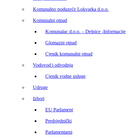
Komunalno poduzeće Lokvarka d.o.o.
Komunalni otpad
Komunalac d.o.o. – Delnice -Informacije
Glomazni otpad
Cjenik komunalni otpad
Vodovod i odvodnja
Cjenik vodne usluge
Udruge
Izbori
EU Parlament
Predsjednički
Parlamentarni