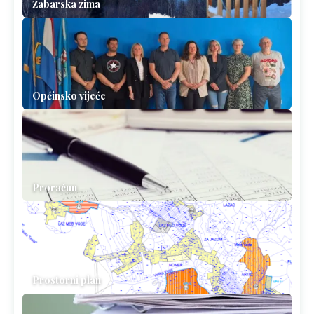
Žabarska zima
Općinsko vijeće
Proračun
Prostorni plan