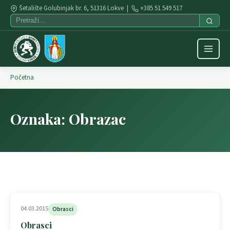
Šetalište Golubinjak br. 6, 51316 Lokve |
+385 51 549 517
Početna
Oznaka:
Obrazac
04.03.2015
Obrasci
Obrasci