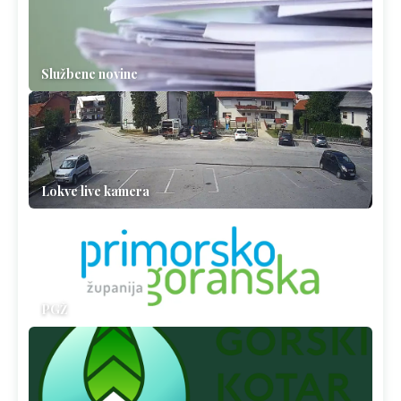
Službene novine
Lokve live kamera
PGŽ