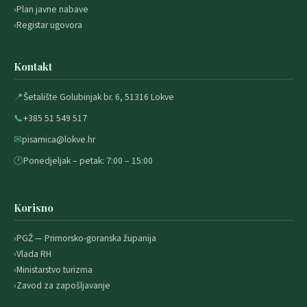
Plan javne nabave
Registar ugovora
Kontakt
📍
Šetalište Golubinjak br. 6, 51316 Lokve
📞
+385 51 549 517
✉
pisarnica@lokve.hr
🕐
Ponedjeljak – petak: 7:00 – 15:00
Korisno
PGŽ — Primorsko-goranska županija
Vlada RH
Ministarstvo turizma
Zavod za zapošljavanje