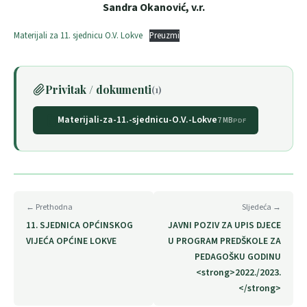
Sandra Okanović, v.r.
Materijali za 11. sjednicu O.V. Lokve
Preuzmi
Privitak / dokumenti
(1)
Materijali-za-11.-sjednicu-O.V.-Lokve
7 MB
PDF
← Prethodna
Sljedeća →
11. SJEDNICA OPĆINSKOG
JAVNI POZIV ZA UPIS DJECE
VIJEĆA OPĆINE LOKVE
U PROGRAM PREDŠKOLE ZA
PEDAGOŠKU GODINU
<strong>2022./2023.
</strong>