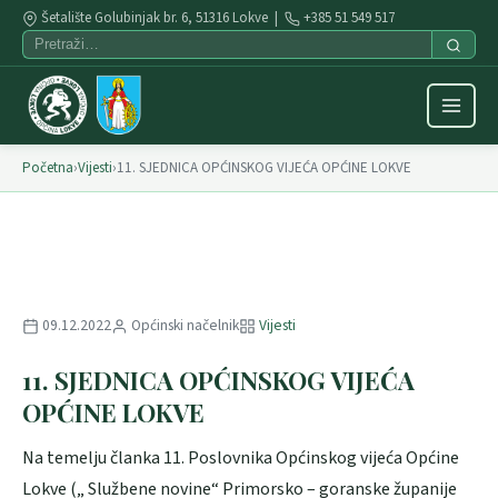
Šetalište Golubinjak br. 6, 51316 Lokve |
+385 51 549 517
Početna
›
Vijesti
›
11. SJEDNICA OPĆINSKOG VIJEĆA OPĆINE LOKVE
09.12.2022
Općinski načelnik
Vijesti
11. SJEDNICA OPĆINSKOG VIJEĆA
OPĆINE LOKVE
Na temelju članka 11. Poslovnika Općinskog vijeća Općine
Lokve („ Službene novine“ Primorsko – goranske županije