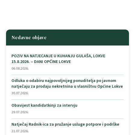
Nedavne objave
POZIV NA NATJECANJE U KUHANJU GULAŠA, LOKVE
15.8.2026. – DANI OPĆINE LOKVE
06.08.2026.
Odluka o odabiru najpovoljnijeg ponuditelja po javnom
natječaju za prodaju nekretnina u vlasništvu Općine Lokve
30.07.2026.
Obavijest kandidatkinji za intervju
29.07.2026.
Natječaj Radnik-ica za pružanje usluge potpore i podrške
21.07.2026.