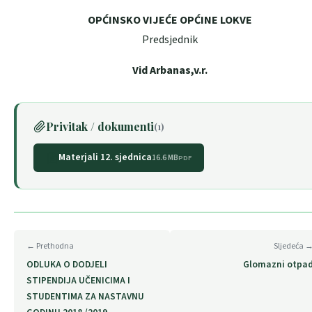
OPĆINSKO VIJEĆE OPĆINE LOKVE
Predsjednik
Vid Arbanas,v.r.
Privitak / dokumenti
(1)
Materjali 12. sjednica
16.6 MB
PDF
← Prethodna
Sljedeća 
ODLUKA O DODJELI
Glomazni otpa
STIPENDIJA UČENICIMA I
STUDENTIMA ZA NASTAVNU