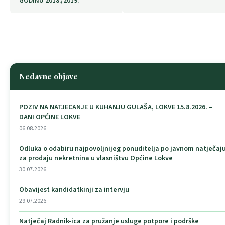
GODINU 2018./2019.
Nedavne objave
POZIV NA NATJECANJE U KUHANJU GULAŠA, LOKVE 15.8.2026. –
DANI OPĆINE LOKVE
06.08.2026.
Odluka o odabiru najpovoljnijeg ponuditelja po javnom natječaj
za prodaju nekretnina u vlasništvu Općine Lokve
30.07.2026.
Obavijest kandidatkinji za intervju
29.07.2026.
Natječaj Radnik-ica za pružanje usluge potpore i podrške