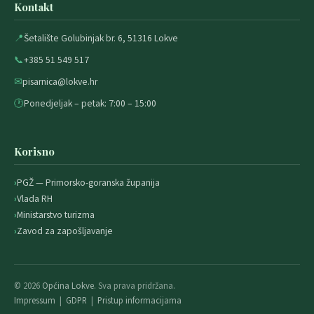
Kontakt
📍
Šetalište Golubinjak br. 6, 51316 Lokve
📞
+385 51 549 517
✉
pisarnica@lokve.hr
🕐
Ponedjeljak – petak: 7:00 – 15:00
Korisno
PGŽ — Primorsko-goranska županija
Vlada RH
Ministarstvo turizma
Zavod za zapošljavanje
© 2026
Općina Lokve
. Sva prava pridržana.
Impressum
|
GDPR
|
Pristup informacijama