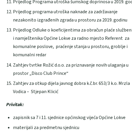
Prijedlog Programa utroška šumskog doprinosa u 2019. god
Prijedlog programa utroška naknade za zadržavanje
nezakonito izgrađenih zgrada u prostoru za 2019. godinu
Prijedlog Odluke o koeficijentima za obračun plaće služben
i namještenika Općine Lokve za radno mjesto Referent za
komunalne poslove, praćenje stanja u prostoru, groblje i
komunalni redar
Zahtjev tvrtke Rožić d.o.o. za priznavanje novih ulaganja u
prostor „Disco Club Prince“
Zahtjev za otkup dijela javnog dobra k.č.br. 653/3 k.o. Mrzla
Vodica – Stjepan Klicić
Privitak:
zapisnik sa 7 i 11. sjednice općinskog vijeća Općine Lokve
materijali za predmetnu sjednicu