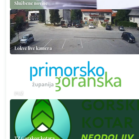
Službene novine
Lokve live kamera
PGŽ
TZ Gorskog kotara