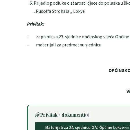
Prijedlog odluke o starosti djece do polaska u š
„Rudolfa Strohala „ Lokve
Privitak:
– zapisnik sa 23. sjednice općinskog vijeća Općine
– materijali za predmetnu sjednicu
OPĆINSKO
V
Privitak / dokumenti
(1)
Materijali za 24. sjednicu O.V. Općine Lokve
PDF