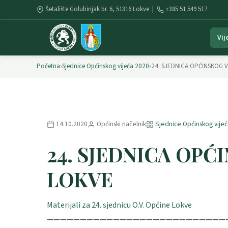
Šetalište Golubinjak br. 6, 51316 Lokve |
+385 51 549 517
Vij
Početna
›
Sjednice Općinskog vijeća 2020
›
24. SJEDNICA OPĆINSKOG 
14.10.2020
Općinski načelnik
Sjednice Općinskog vije
24. SJEDNICA OPĆ
LOKVE
Materijali za 24. sjednicu O.V. Općine Lokve
———————————————————————————