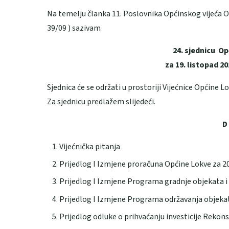
Na temelju članka 11. Poslovnika Općinskog vijeća 
39/09 ) sazivam
24. sjednicu Op
za 19. listopad 20
Sjednica će se održati u prostoriji Vijećnice Općine L
Za sjednicu predlažem slijedeći.
D
Vijećnička pitanja
Prijedlog I Izmjene proračuna Općine Lokve za 20
Prijedlog I Izmjene Programa gradnje objekata i
Prijedlog I Izmjene Programa održavanja objekat
Prijedlog odluke o prihvaćanju investicije Reko