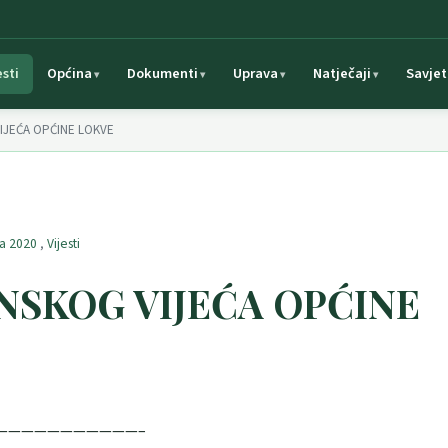
esti
Općina
Dokumenti
Uprava
Natječaji
Savjet
VIJEĆA OPĆINE LOKVE
ća 2020
,
Vijesti
INSKOG VIJEĆA OPĆINE
———————————–