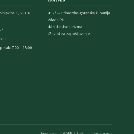
binjak br. 6, 51316
PGŽ — Primorsko-goranska županija
Vlada RH
Ministarstvo turizma
17
Zavod za zapošljavanje
e.hr
petak: 7:00 – 15:00
Impressum
|
GDPR
|
Pristup informacijama