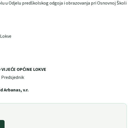
kolu u Odjelu predškolskog odgoja i obrazovanja pri Osnovnoj Školi
 Lokve
 VIJEĆE OPĆINE LOKVE
Predsjednik
id Arbanas, v.r.