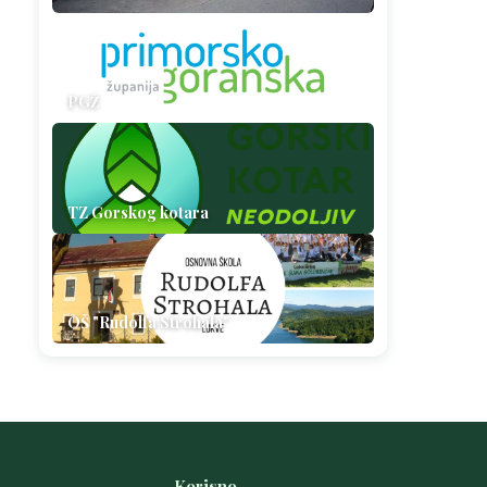
PGŽ
TZ Gorskog kotara
OŠ "Rudolfa Strohala"
Korisno