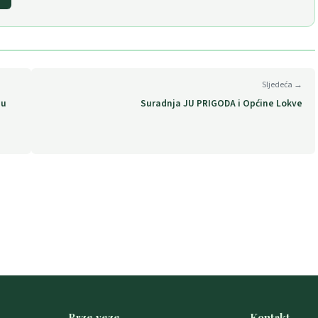
Sljedeća →
ju
Suradnja JU PRIGODA i Općine Lokve
Brze veze
Kontakt