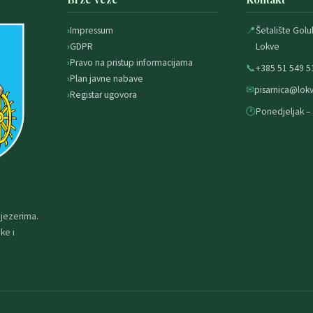
Impressum
📍
Šetalište Golu
GDPR
Lokve
Pravo na pristup informacijama
📞
+385 51 549 5
Plan javne nabave
✉
pisarnica@lokv
Registar ugovora
🕐
Ponedjeljak – 
 jezerima.
ke i