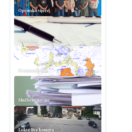
Općinsko vijeće
Proračun
Prostorni plan
Službene novine
Lokve live kamera