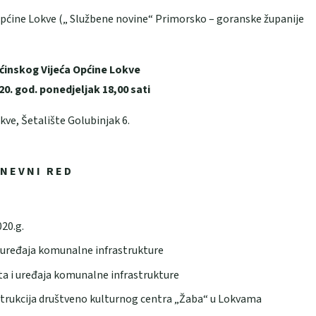
Općine Lokve („ Službene novine“ Primorsko – goranske županije
ćinskog Vijeća Općine Lokve
20. god. ponedjeljak 18,00 sati
okve, Šetalište Golubinjak 6.
 N E V N I R E D
20.g.
 uređaja komunalne infrastrukture
a i uređaja komunalne infrastrukture
nstrukcija društveno kulturnog centra „Žaba“ u Lokvama