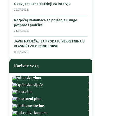
Obavijest kandidatkinji za intervju
29.07.2026.
Natječaj Radnik-ica za pružanje usluge
potpore i podrške
21.07.2026.
JAVNI NATJEČAJ ZA PRODAJU NEKRETNINA U
VLASNIŠTVU OPĆINE LOKVE
06.07.2026.
Korisne veze
Žabarska zima
Općinsko vijeće
Proračun
Prostorni plan
Službene novine
Lokve live kamera