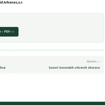
id Arbanas,v.r.
e – PDF
PDF
Sljedeća →
dine
Susret Goranskih crkvenih zborova