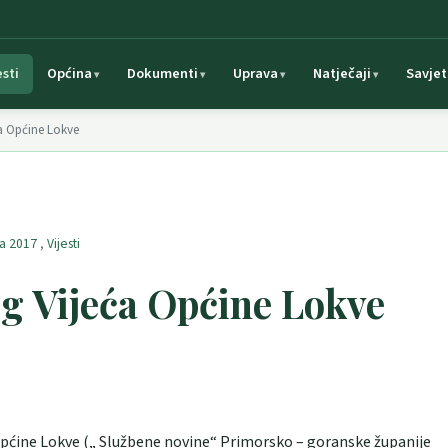
esti
Općina
Dokumenti
Uprava
Natječaji
Savjet
ća Općine Lokve
ća 2017
,
Vijesti
og Vijeća Općine Lokve
Općine Lokve („ Službene novine“ Primorsko – goranske županije