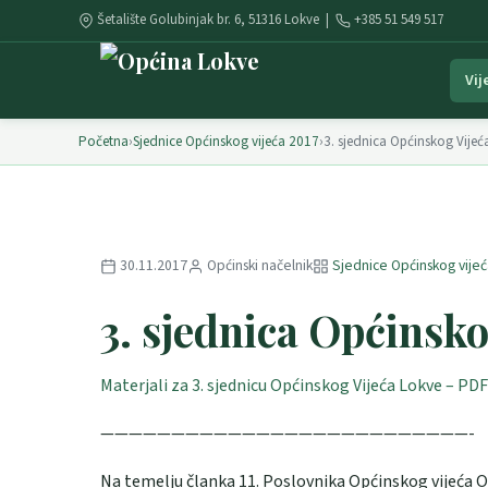
Šetalište Golubinjak br. 6, 51316 Lokve |
+385 51 549 517
Vij
Početna
›
Sjednice Općinskog vijeća 2017
›
3. sjednica Općinskog Vije
30.11.2017
Općinski načelnik
Sjednice Općinskog vije
3. sjednica Općinsk
Materjali za 3. sjednicu Općinskog Vijeća Lokve – PDF
——————————————————————————-
Na temelju članka 11. Poslovnika Općinskog vijeća 