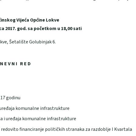
ćinskog Vijeća Općine Lokve
ca 2017. god. sa početkom u 18,00 sati
okve, Šetalište Golubinjak 6.
 N E V N I R E D
017 godinu
 uređaja komunalne infrastrukture
a i uređaja komunalne infrastrukture
redovito financiranje političkih stranaka za razdoblje I Kvartala