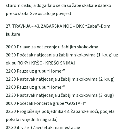
starom disku, a događalo se da su žabe skakale daleko
preko stola. Sve ostalo je povijest.
27. TRAVNJA – 43. ŽABARSKA NOĆ – DKC “Žaba”-Dom
kulture
20:00 Prijave za natjecanje u žabljim skokovima
20:30 Početak natjecanja u žabljim skokovima (1. krug) uz
ekipu ROKY i KRŠO- KREŠO SNIMAJ
22:00 Pauza uz grupu “Homer”
22:30 Nastavak natjecanja u žabljim skokovima (2. krug)
23:00 Pauza uz grupu “Homer”
23:30 Nastavak natjecanja u žabljim skokovima (3.krug)
00:00 Početak koncerta grupe “GUSTAFI”
02:30 Proglašenje pobjednika 43. Žabarske noći, podjela
pokala i vrijednih nagrada)
02:30 ili više :) Završetak manifestacije