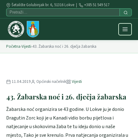
Šetalište Golubinjak br. 6, 51316 Lokve |
+385 51 549 517
Početna
›
Vijesti
›
43. Žabarska noć i 26. dječja žabarska
11.04.2019
Općinski načelnik
Vijesti
43. Žabarska noć i 26. dječja žabarska
Žabarska noć organizira se 43 godine. U Lokve ju je donio
Dragutin Zorc koji je u Kanadi vidio borbu pijetlova i
natjecanje u skokovima žaba te tu ideju donio u naše
mjesto, Tako je sve krenulo. Prva natjecanja organizirala u