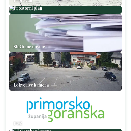
Proračun
Prostorni plan
Službene novine
Lokve live kamera
PGŽ