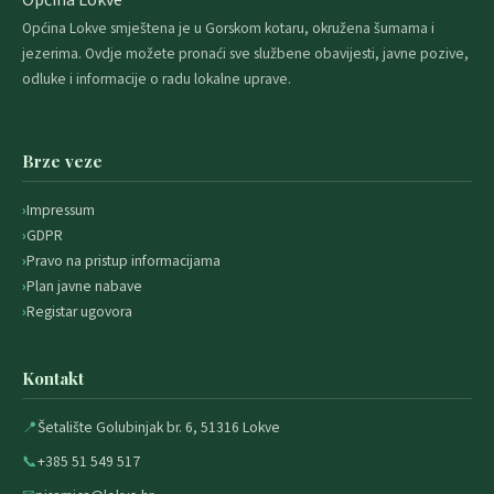
Općina Lokve
Općina Lokve smještena je u Gorskom kotaru, okružena šumama i
jezerima. Ovdje možete pronaći sve službene obavijesti, javne pozive,
odluke i informacije o radu lokalne uprave.
Brze veze
Impressum
GDPR
Pravo na pristup informacijama
Plan javne nabave
Registar ugovora
Kontakt
📍
Šetalište Golubinjak br. 6, 51316 Lokve
📞
+385 51 549 517