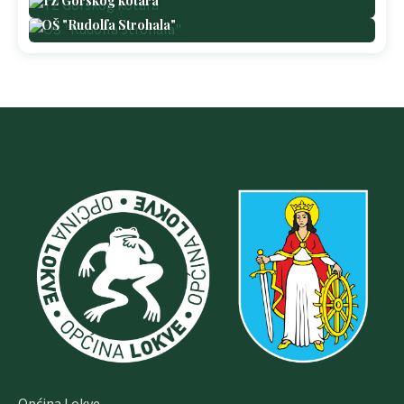
TZ Gorskog kotara
OŠ "Rudolfa Strohala"