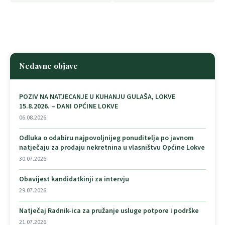
Nedavne objave
POZIV NA NATJECANJE U KUHANJU GULAŠA, LOKVE
15.8.2026. – DANI OPĆINE LOKVE
06.08.2026.
Odluka o odabiru najpovoljnijeg ponuditelja po javnom
natječaju za prodaju nekretnina u vlasništvu Općine Lokve
30.07.2026.
Obavijest kandidatkinji za intervju
29.07.2026.
Natječaj Radnik-ica za pružanje usluge potpore i podrške
21.07.2026.