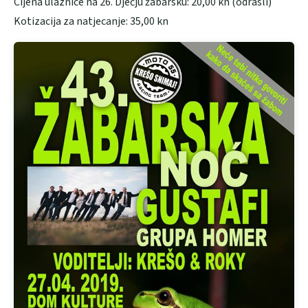
Cijena ulaznice na 26. Dječju žabarsku: 20,00 kn (odrasli)
Kotizacija za natjecanje: 35,00 kn