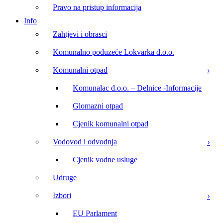
Pravo na pristup informacija
Info
Zahtjevi i obrasci
Komunalno poduzeće Lokvarka d.o.o.
Komunalni otpad
Komunalac d.o.o. – Delnice -Informacije
Glomazni otpad
Cjenik komunalni otpad
Vodovod i odvodnja
Cjenik vodne usluge
Udruge
Izbori
EU Parlament