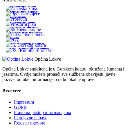
Žabarska zima
Općinsko vijeće
Proračun
Prostorni plan
Službene novine
Lokve live kamera
PGŽ
TZ Gorskog kotara
OŠ "Rudolfa Strohala"
Općina Lokve
Općina Lokve smještena je u Gorskom kotaru, okružena šumama i
jezerima. Ovdje možete pronaći sve službene obavijesti, javne
pozive, odluke i informacije o radu lokalne uprave.
Brze veze
Impressum
GDPR
Pravo na pristup informacijama
Plan javne nabave
Registar ugovora