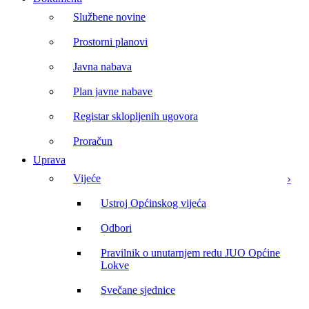
Službene novine
Prostorni planovi
Javna nabava
Plan javne nabave
Registar sklopljenih ugovora
Proračun
Uprava
Vijeće
Ustroj Općinskog vijeća
Odbori
Pravilnik o unutarnjem redu JUO Općine
Lokve
Svečane sjednice