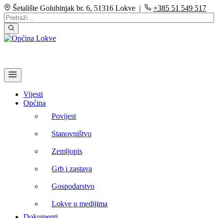
Šetalište Golubinjak br. 6, 51316 Lokve |
+385 51 549 517
Vijesti
Općina
Povijest
Stanovništvo
Zemljopis
Grb i zastava
Gospodarstvo
Lokve u medijima
Dokumenti