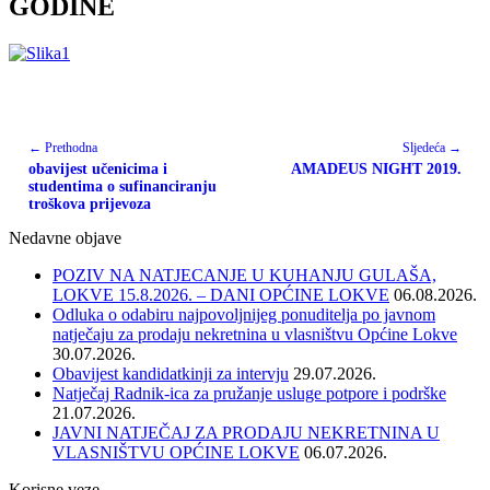
GODINE
← Prethodna
Sljedeća →
obavijest učenicima i
AMADEUS NIGHT 2019.
studentima o sufinanciranju
troškova prijevoza
Nedavne objave
POZIV NA NATJECANJE U KUHANJU GULAŠA,
LOKVE 15.8.2026. – DANI OPĆINE LOKVE
06.08.2026.
Odluka o odabiru najpovoljnijeg ponuditelja po javnom
natječaju za prodaju nekretnina u vlasništvu Općine Lokve
30.07.2026.
Obavijest kandidatkinji za intervju
29.07.2026.
Natječaj Radnik-ica za pružanje usluge potpore i podrške
21.07.2026.
JAVNI NATJEČAJ ZA PRODAJU NEKRETNINA U
VLASNIŠTVU OPĆINE LOKVE
06.07.2026.
Korisne veze