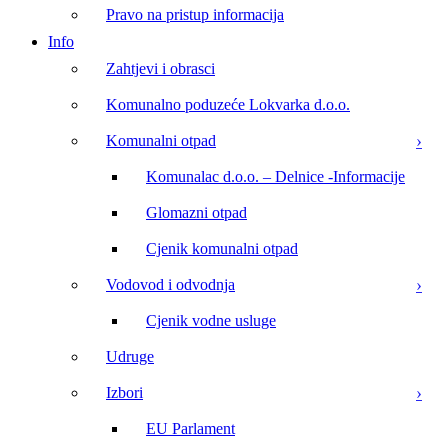
Pravo na pristup informacija
Info
Zahtjevi i obrasci
Komunalno poduzeće Lokvarka d.o.o.
Komunalni otpad
Komunalac d.o.o. – Delnice -Informacije
Glomazni otpad
Cjenik komunalni otpad
Vodovod i odvodnja
Cjenik vodne usluge
Udruge
Izbori
EU Parlament