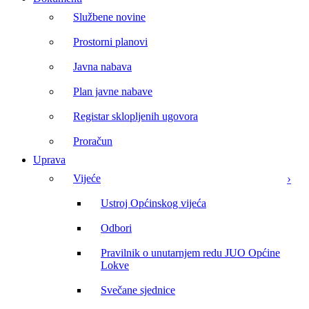
Službene novine
Prostorni planovi
Javna nabava
Plan javne nabave
Registar sklopljenih ugovora
Proračun
Uprava
Vijeće
Ustroj Općinskog vijeća
Odbori
Pravilnik o unutarnjem redu JUO Općine
Lokve
Svečane sjednice