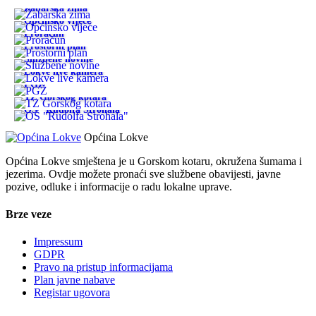
Žabarska zima
Općinsko vijeće
Proračun
Prostorni plan
Službene novine
Lokve live kamera
PGŽ
TZ Gorskog kotara
OŠ "Rudolfa Strohala"
Općina Lokve
Općina Lokve smještena je u Gorskom kotaru, okružena šumama i
jezerima. Ovdje možete pronaći sve službene obavijesti, javne
pozive, odluke i informacije o radu lokalne uprave.
Brze veze
Impressum
GDPR
Pravo na pristup informacijama
Plan javne nabave
Registar ugovora