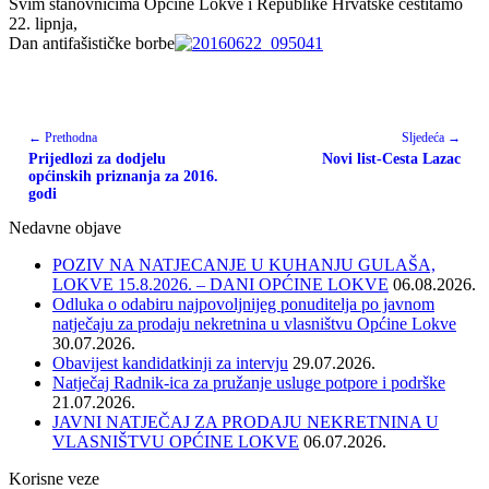
Svim stanovnicima Općine Lokve i Republike Hrvatske čestitamo
22. lipnja,
Dan antifašističke borbe
← Prethodna
Sljedeća →
Prijedlozi za dodjelu
Novi list-Cesta Lazac
općinskih priznanja za 2016.
godi
Nedavne objave
POZIV NA NATJECANJE U KUHANJU GULAŠA,
LOKVE 15.8.2026. – DANI OPĆINE LOKVE
06.08.2026.
Odluka o odabiru najpovoljnijeg ponuditelja po javnom
natječaju za prodaju nekretnina u vlasništvu Općine Lokve
30.07.2026.
Obavijest kandidatkinji za intervju
29.07.2026.
Natječaj Radnik-ica za pružanje usluge potpore i podrške
21.07.2026.
JAVNI NATJEČAJ ZA PRODAJU NEKRETNINA U
VLASNIŠTVU OPĆINE LOKVE
06.07.2026.
Korisne veze