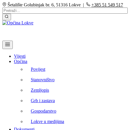
Šetalište Golubinjak br. 6, 51316 Lokve |
+385 51 549 517
Vijesti
Općina
Povijest
Stanovništvo
Zemljopis
Grb i zastava
Gospodarstvo
Lokve u medijima
Dokumenti