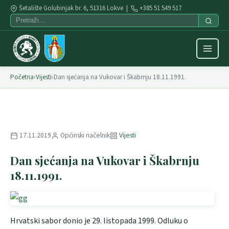
Šetalište Golubinjak br. 6, 51316 Lokve |
+385 51 549 517
Početna
›
Vijesti
›
Dan sjećanja na Vukovar i Škabrnju 18.11.1991.
17.11.2019
Općinski načelnik
Vijesti
Dan sjećanja na Vukovar i Škabrnju
18.11.1991.
Hrvatski sabor donio je 29. listopada 1999. Odluku o