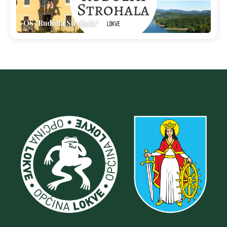
OŠ "Rudolfa Strohala"