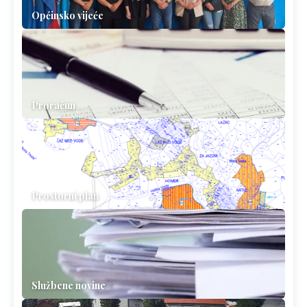
Općinsko vijeće
Proračun
Prostorni plan
Službene novine