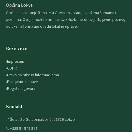
Općina Lokve
Općina Lokve smještena je u Gorskom kotaru, okružena šumama i
jezerima. Ovdje možete pronaći sve službene obavijesti, javne pozive,
odluke i informacije o radu lokalne uprave.
Brze veze
Impressum
GDPR
Pravo na pristup informacijama
Plan javne nabave
Registar ugovora
Kontakt
📍
Šetalište Golubinjak br. 6, 51316 Lokve
📞
+385 51 549 517