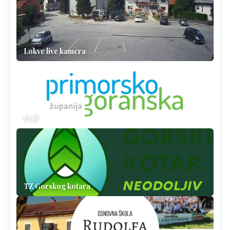
Lokve live kamera
PGŽ
TZ Gorskog kotara