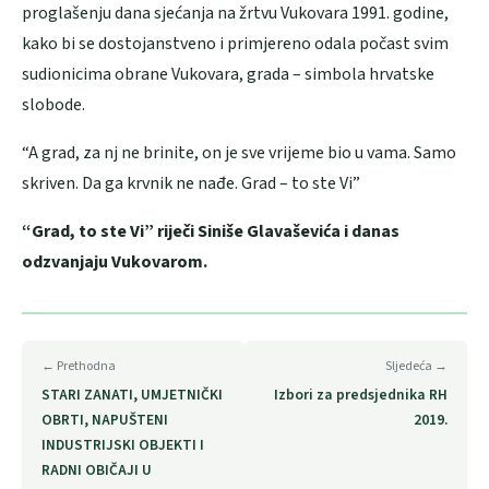
proglašenju dana sjećanja na žrtvu Vukovara 1991. godine,
kako bi se dostojanstveno i primjereno odala počast svim
sudionicima obrane Vukovara, grada – simbola hrvatske
slobode.
“A grad, za nj ne brinite, on je sve vrijeme bio u vama. Samo
skriven. Da ga krvnik ne nađe. Grad – to ste Vi”
“Grad, to ste Vi” riječi Siniše Glavaševića i danas
odzvanjaju Vukovarom.
← Prethodna
Sljedeća →
STARI ZANATI, UMJETNIČKI
Izbori za predsjednika RH
OBRTI, NAPUŠTENI
2019.
INDUSTRIJSKI OBJEKTI I
RADNI OBIČAJI U