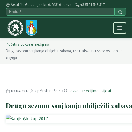
Šetalište Golubinjak br. 6, 51316 Lokve |
+385 51 549 517
Početna
›
Lokve u medijima
›
Drugu sezonu sanjkanja obilježili zabava, rezultatska neizvjesnost i obilje
snijega
09.04.2018
Općinski načelnik
Lokve u medijima
,
Vijesti
Drugu sezonu sanjkanja obilježili zabava,