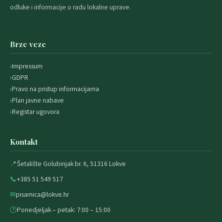
odluke i informacije o radu lokalne uprave.
Brze veze
Impressum
GDPR
Pravo na pristup informacijama
Plan javne nabave
Registar ugovora
Kontakt
📍
Šetalište Golubinjak br. 6, 51316 Lokve
📞
+385 51 549 517
✉
pisarnica@lokve.hr
🕐
Ponedjeljak – petak: 7:00 – 15:00