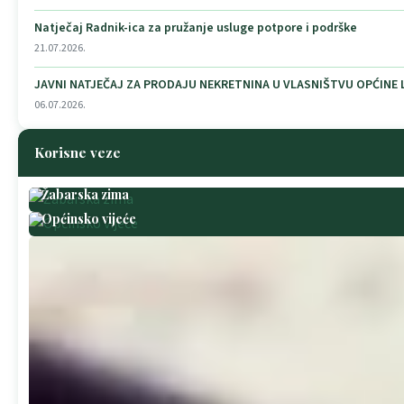
Natječaj Radnik-ica za pružanje usluge potpore i podrške
21.07.2026.
JAVNI NATJEČAJ ZA PRODAJU NEKRETNINA U VLASNIŠTVU OPĆINE
06.07.2026.
Korisne veze
Žabarska zima
Općinsko vijeće