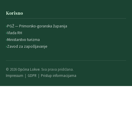
Korisno
PGŽ — Primorsko-goranska županija
Vlada RH
Ministarstvo turizma
Zavod za zapošljavanje
© 2026
Općina Lokve
. Sva prava pridržana.
Impressum
|
GDPR
|
Pristup informacijama