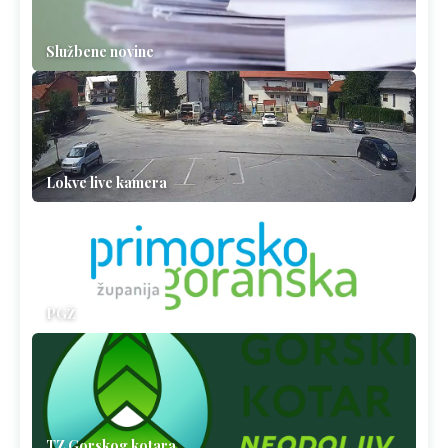
Službene novine
Lokve live kamera
PGŽ
TZ Gorskog kotara