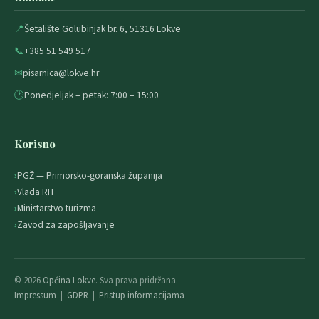
📍
Šetalište Golubinjak br. 6, 51316 Lokve
📞
+385 51 549 517
✉
pisarnica@lokve.hr
🕐
Ponedjeljak – petak: 7:00 – 15:00
Korisno
PGŽ — Primorsko-goranska županija
Vlada RH
Ministarstvo turizma
Zavod za zapošljavanje
© 2026
Općina Lokve
. Sva prava pridržana.
Impressum
|
GDPR
|
Pristup informacijama