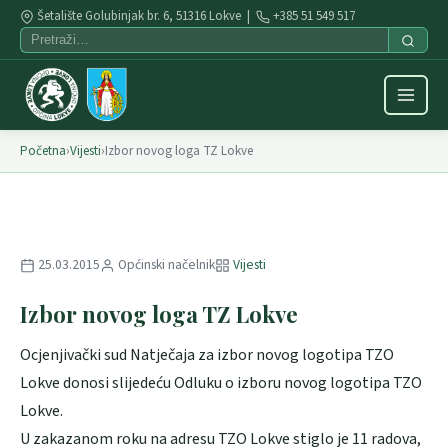
Šetalište Golubinjak br. 6, 51316 Lokve |
+385 51 549 517
Početna
›
Vijesti
›
Izbor novog loga TZ Lokve
25.03.2015
Općinski načelnik
Vijesti
Izbor novog loga TZ Lokve
Ocjenjivački sud Natječaja za izbor novog logotipa TZO
Lokve donosi slijedeću Odluku o izboru novog logotipa TZO
Lokve.
U zakazanom roku na adresu TZO Lokve stiglo je 11 radova,