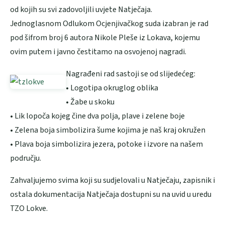
od kojih su svi zadovoljili uvjete Natječaja.
Jednoglasnom Odlukom Ocjenjivačkog suda izabran je rad
pod šifrom broj 6 autora Nikole Pleše iz Lokava, kojemu
ovim putem i javno čestitamo na osvojenoj nagradi.
Nagrađeni rad sastoji se od slijedećeg:
• Logotipa okruglog oblika
• Žabe u skoku
• Lik lopoča kojeg čine dva polja, plave i zelene boje
• Zelena boja simbolizira šume kojima je naš kraj okružen
• Plava boja simbolizira jezera, potoke i izvore na našem
području.
Zahvaljujemo svima koji su sudjelovali u Natječaju, zapisnik i
ostala dokumentacija Natječaja dostupni su na uvid u uredu
TZO Lokve.