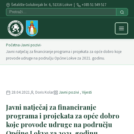
Šetalište Golubinjak br. 6, 51316 Lokve |
+385 51 549 517
Početna
›
Javni pozivi
›
Javni natječaj za financiranje programa i projekata za opće dobro koje
provode udruge na području Općine Lokve za 2021. godinu.
28.04.2021
Doris Kolar
Javni pozivi
,
Vijesti
Javni natječaj za financiranje
programa i projekata za opće dobro
koje provode udruge na području
Općine Lokve za 2021. godinu.