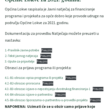
Općina Lokve raspisala je Javni natječaj za financiranje
programa i projekata za opće dobro koje provode udruge na
području Općine Lokve za 2021. godinu.
Dokumentaciju za provedbu Natječaja možete preuzeti u
nastavku:
1.-Pravilnik-Javne-potrebe
Preuzmi
2.-Tekst-javnog-natjecaja
Preuzmi
3.-Upute-za-prijavitelje
Preuzmi
Obrasci za prijavu programa ili projekta:
4.1.-B1-obrazac-opisa-programa-ili-projekta
Preuzmi
4.2.-B2-obrazac-proracuna
Preuzmi
4.3.-B3-obrazac-izjave-o-nepostojanju-dvostrukog-financiranja-1
Preuzmi
4.4.-B4-obrazac-izjave-o-partnerstvu
Preuzmi
4.5.-B6-obrazac-Sporazuma-o-partnerstvu-u-provedbi-projekta
Preuzmi
NAPOMENA: Uzimati će se u obzir samo prijave koje