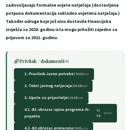
zadovoljavaju formalne uvjete natječaja (dostavljena
potpuna dokumentacija sukladno uvjetima natječaja.)
Također udruge koje još nisu dostavile Financijska
izvješća za 2020. godinu ista mogu priložiti zajedno sa
prijavom za 2021. godinu.
Privitak / dokumenti
(8)
1.-Pravilnik-Javne-potrebe
376 KB
PDF
2.-Tekst-javnog-natjecaja
206 KB
PDF
3.-Upute-za-prijavitelje
329 KB
PDF
4.1.-B1-obrazac-opisa-programa-ili-
61
DOCX
projekta
KB
4.2.-B2-obrazac-proracuna
19 KB
XLSX