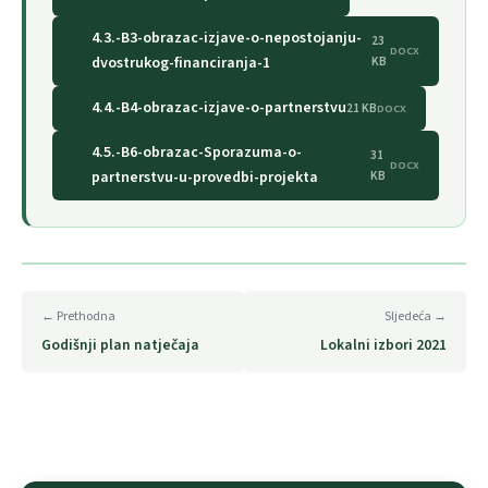
4.3.-B3-obrazac-izjave-o-nepostojanju-
23
DOCX
dvostrukog-financiranja-1
KB
4.4.-B4-obrazac-izjave-o-partnerstvu
21 KB
DOCX
4.5.-B6-obrazac-Sporazuma-o-
31
DOCX
partnerstvu-u-provedbi-projekta
KB
← Prethodna
Sljedeća →
Godišnji plan natječaja
Lokalni izbori 2021