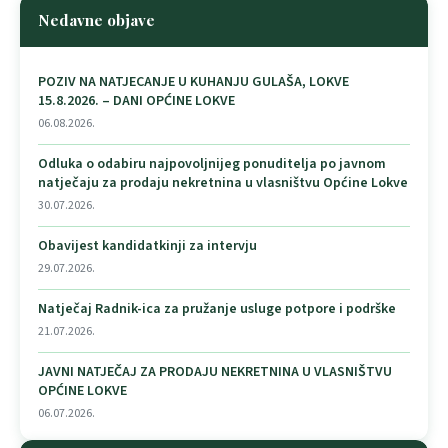
Nedavne objave
POZIV NA NATJECANJE U KUHANJU GULAŠA, LOKVE
15.8.2026. – DANI OPĆINE LOKVE
06.08.2026.
Odluka o odabiru najpovoljnijeg ponuditelja po javnom
natječaju za prodaju nekretnina u vlasništvu Općine Lokve
30.07.2026.
Obavijest kandidatkinji za intervju
29.07.2026.
Natječaj Radnik-ica za pružanje usluge potpore i podrške
21.07.2026.
JAVNI NATJEČAJ ZA PRODAJU NEKRETNINA U VLASNIŠTVU
OPĆINE LOKVE
06.07.2026.