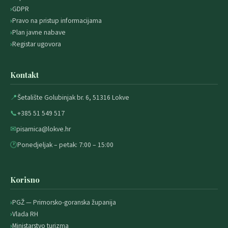
GDPR
Pravo na pristup informacijama
Plan javne nabave
Registar ugovora
Kontakt
📍
Šetalište Golubinjak br. 6, 51316 Lokve
📞
+385 51 549 517
✉
pisarnica@lokve.hr
🕐
Ponedjeljak – petak: 7:00 – 15:00
Korisno
PGŽ — Primorsko-goranska županija
Vlada RH
Ministarstvo turizma