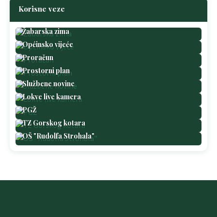
Korisne veze
Žabarska zima
Općinsko vijeće
Proračun
Prostorni plan
Službene novine
Lokve live kamera
PGŽ
TZ Gorskog kotara
OŠ "Rudolfa Strohala"