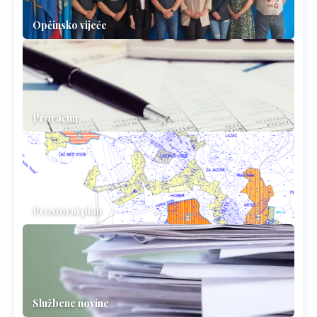
Općinsko vijeće
Proračun
Prostorni plan
Službene novine