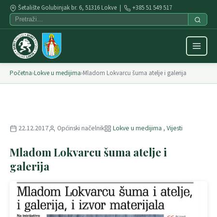
Šetalište Golubinjak br. 6, 51316 Lokve |
+385 51 549 517
Početna
›
Lokve u medijima
›
Mladom Lokvarcu šuma atelje i galerija
22.12.2017
Općinski načelnik
Lokve u medijima
,
Vijesti
Mladom Lokvarcu šuma atelje i
galerija