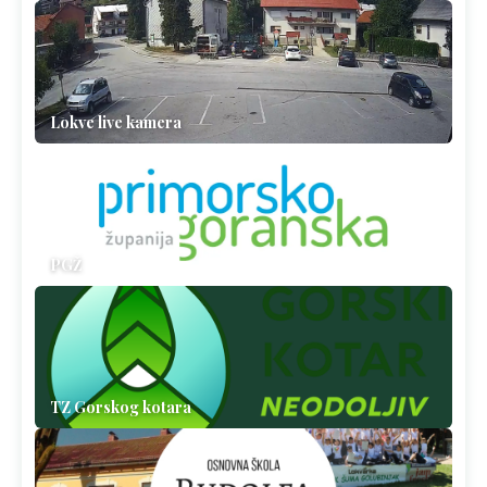
Lokve live kamera
PGŽ
TZ Gorskog kotara