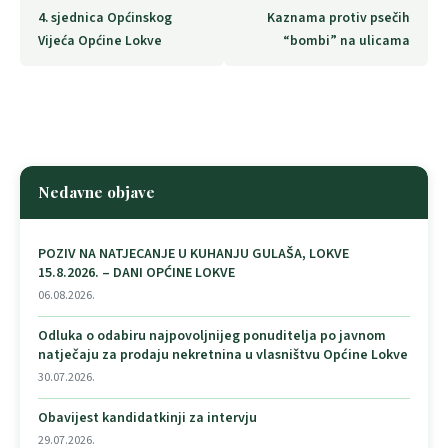
4. sjednica Općinskog
Kaznama protiv psečih
Vijeća Općine Lokve
“bombi” na ulicama
Nedavne objave
POZIV NA NATJECANJE U KUHANJU GULAŠA, LOKVE
15.8.2026. – DANI OPĆINE LOKVE
06.08.2026.
Odluka o odabiru najpovoljnijeg ponuditelja po javnom
natječaju za prodaju nekretnina u vlasništvu Općine Lokve
30.07.2026.
Obavijest kandidatkinji za intervju
29.07.2026.