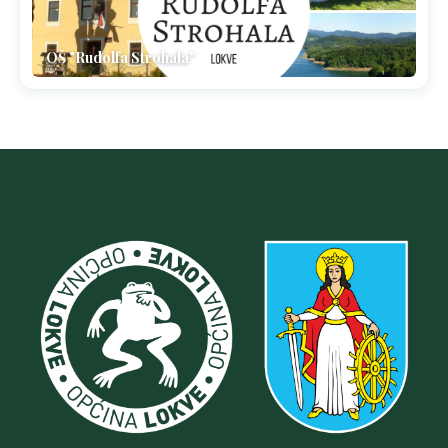
OŠ "Rudolfa Strohala"