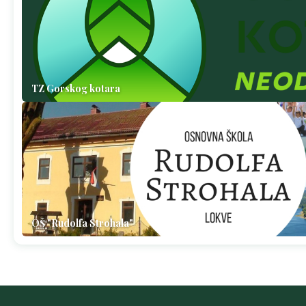
TZ Gorskog kotara
OŠ "Rudolfa Strohala"