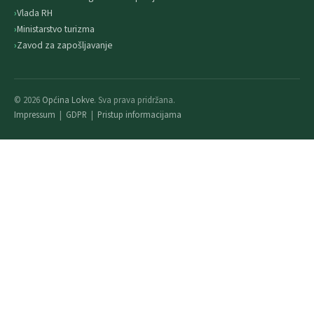
Vlada RH
Ministarstvo turizma
Zavod za zapošljavanje
© 2026
Općina Lokve
. Sva prava pridržana.
Impressum
|
GDPR
|
Pristup informacijama