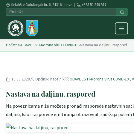
Šetalište Golubinjak br. 6, 51316 Lokve |
+385 51 549 517
Početna
›
OBAVIJESTI-Korona Virus COVID-19
›
Nastava na daljinu, raspored
15.03.2020
Općinski načelnik
OBAVIJESTI-Korona Virus COVID-19
,
V
Nastava na daljinu, raspored
Na poveznicama niže možete pronaći rasporede nastavnih sati 
daljinu, kao i rasporede emitiranja obrazovnih sadržaja putem 