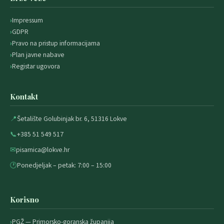
Impressum
GDPR
Pravo na pristup informacijama
Plan javne nabave
Registar ugovora
Kontakt
📍
Šetalište Golubinjak br. 6, 51316 Lokve
📞
+385 51 549 517
✉
pisarnica@lokve.hr
🕐
Ponedjeljak – petak: 7:00 – 15:00
Korisno
PGŽ — Primorsko-goranska županija