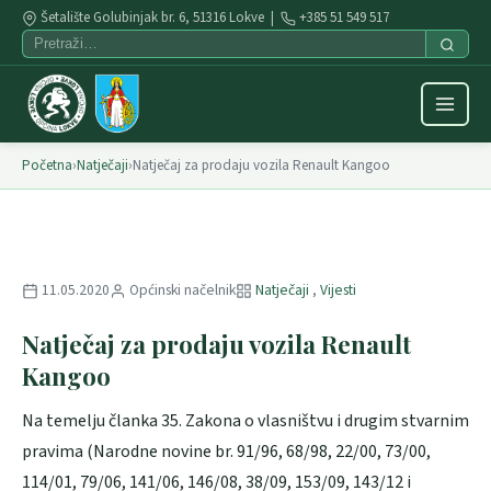
Šetalište Golubinjak br. 6, 51316 Lokve |
+385 51 549 517
Početna
›
Natječaji
›
Natječaj za prodaju vozila Renault Kangoo
11.05.2020
Općinski načelnik
Natječaji
,
Vijesti
Natječaj za prodaju vozila Renault
Kangoo
Na temelju članka 35. Zakona o vlasništvu i drugim stvarnim
pravima (Narodne novine br. 91/96, 68/98, 22/00, 73/00,
114/01, 79/06, 141/06, 146/08, 38/09, 153/09, 143/12 i