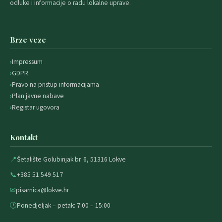
odluke i informacije o radu lokalne uprave.
Brze veze
Impressum
GDPR
Pravo na pristup informacijama
Plan javne nabave
Registar ugovora
Kontakt
📍
Šetalište Golubinjak br. 6, 51316 Lokve
📞
+385 51 549 517
✉
pisarnica@lokve.hr
🕐
Ponedjeljak – petak: 7:00 – 15:00