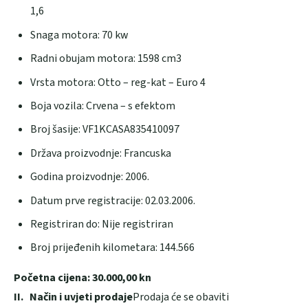
1,6
Snaga motora: 70 kw
Radni obujam motora: 1598 cm3
Vrsta motora: Otto – reg-kat – Euro 4
Boja vozila: Crvena – s efektom
Broj šasije: VF1KCASA835410097
Država proizvodnje: Francuska
Godina proizvodnje: 2006.
Datum prve registracije: 02.03.2006.
Registriran do: Nije registriran
Broj prijeđenih kilometara: 144.566
Početna cijena: 30.000,00 kn
II.
Način i uvjeti prodaje
Prodaja će se obaviti