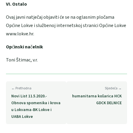
VI. Ostalo
Ovaj javni natječaj objaviti će se na oglasnim pločama
Općine Lokve i službenoj internetskoj stranici Općine Lokve
www.lokve.hr.
Op
ć
inski na
č
elnik
Toni Štimac, v.r.
← Prethodna
Sljedeća →
Novi List 11.5.2020.-
humanitarna košarica HCK
Obnova spomenika i krova
GDCK DELNICE
u Lokvama-BK Lokve i
UABA Lokve