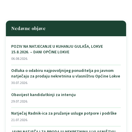
Nedavne objave
POZIV NA NATJECANJE U KUHANJU GULAŠA, LOKVE
15.8.2026. – DANI OPĆINE LOKVE
06.08.2026.
Odluka o odabiru najpovoljnijeg ponuditelja po javnom
natječaju za prodaju nekretnina u vlasništvu Općine Lokve
30.07.2026.
Obavijest kandidatkinji za intervju
29.07.2026.
Natječaj Radnik-ica za pružanje usluge potpore i podrške
21.07.2026.
JAVNI NATJEČAJ ZA PRODAJU NEKRETNINA U VLASNIŠTVU