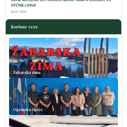
OPĆINE LOKVE
06.07.2026.
Korisne veze
Žabarska zima
Općinsko vijeće