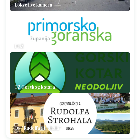
Lokve live kamera
PGŽ
TZ Gorskog kotara
OŠ "Rudolfa Strohala"