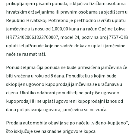
prikupljanjem pisanih ponuda, isključivo fizičkim osobama
hrvatskim državljanima ili pravnim osobama sa sjedištem u
Republici Hrvatskoj. Potrebno je prethodno izvršiti uplatu
jamčevine u iznosu od 1.000,00 kuna na račun Općine Lokve:
HR7724020061823700007, model 24, poziv na broj 7757-OIB
uplatiteljaPonude koje ne sadrže dokaz o uplati jamčevine
neće se razmatrati.
Ponuditeljima čija ponuda ne bude prihvaćena jamčevina će
biti vraćena u roku od 8 dana. Ponuditelju s kojim bude
sklopljen ugovor o kupoprodaji jamčevina se uračunava u
cijenu. Ukoliko odabrani ponuditelj ne potpiše ugovor o
kupoprodaji ili ne uplati ugovoreni kupoprodajni iznos od
dana potpisivanja ugovora, jamčevina se ne vraća.
Prodaja automobila obavlja se po načelu „viđeno-kupljeno“,
što isključuje sve naknadne prigovore kupca.