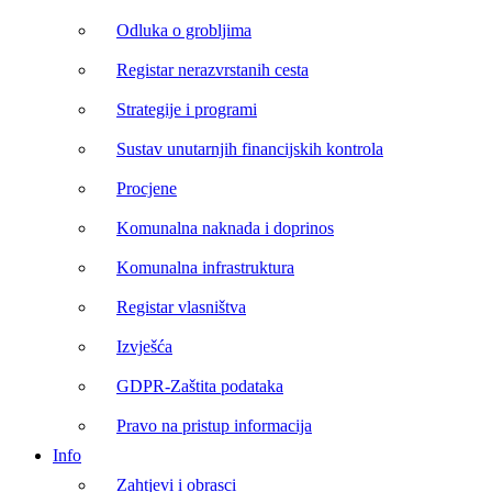
Odluka o grobljima
Registar nerazvrstanih cesta
Strategije i programi
Sustav unutarnjih financijskih kontrola
Procjene
Komunalna naknada i doprinos
Komunalna infrastruktura
Registar vlasništva
Izvješća
GDPR-Zaštita podataka
Pravo na pristup informacija
Info
Zahtjevi i obrasci