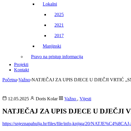
Lokalni
2025
2021
2017
Manjinski
Pravo na pristup informacija
Projekti
Kontakt
Početna
›
Važno
›
NATJEČAJ ZA UPIS DJECE U DJEČJI VRTIĆ „
12.05.2025
Doris Kolar
Važno
,
Vijesti
NATJEČAJ ZA UPIS DJECE U DJEČJI 
https://snjeznapahulja.hr/files/file/info-knjiga/20/NATJE%C4%8CAJ-