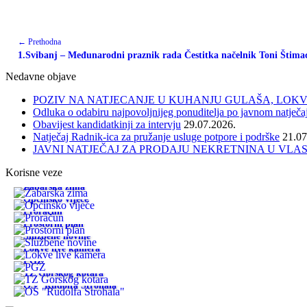
← Prethodna
1.Svibanj – Međunarodni praznik rada Čestitka načelnik Toni Štima
Nedavne objave
POZIV NA NATJECANJE U KUHANJU GULAŠA, LOKVE 
Odluka o odabiru najpovoljnijeg ponuditelja po javnom natječa
Obavijest kandidatkinji za intervju
29.07.2026.
Natječaj Radnik-ica za pružanje usluge potpore i podrške
21.07
JAVNI NATJEČAJ ZA PRODAJU NEKRETNINA U VLA
Korisne veze
Žabarska zima
Općinsko vijeće
Proračun
Prostorni plan
Službene novine
Lokve live kamera
PGŽ
TZ Gorskog kotara
OŠ "Rudolfa Strohala"