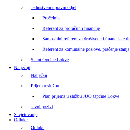
Jedinstveni upravni odjel
Pročelnik
Referent za proračun i financije
Samostalni referent za društvene i financijske dj
Referent za komunalne poslove, praćenje stanja 
Statut Općine Lokve
Natječaji
Natječaji
Prijem u službu
Plan prijema u službu JUO Općine Lokve
Javni pozivi
Savjetovanje
Odluke
Odluke