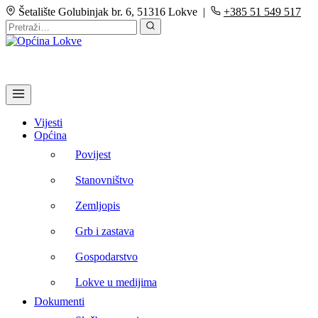
Šetalište Golubinjak br. 6, 51316 Lokve |
+385 51 549 517
Vijesti
Općina
Povijest
Stanovništvo
Zemljopis
Grb i zastava
Gospodarstvo
Lokve u medijima
Dokumenti