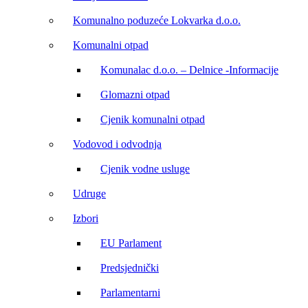
Komunalno poduzeće Lokvarka d.o.o.
Komunalni otpad
Komunalac d.o.o. – Delnice -Informacije
Glomazni otpad
Cjenik komunalni otpad
Vodovod i odvodnja
Cjenik vodne usluge
Udruge
Izbori
EU Parlament
Predsjednički
Parlamentarni