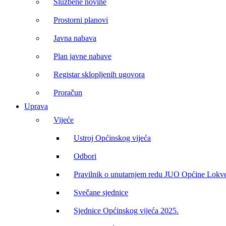
Službene novine
Prostorni planovi
Javna nabava
Plan javne nabave
Registar sklopljenih ugovora
Proračun
Uprava
Vijeće
Ustroj Općinskog vijeća
Odbori
Pravilnik o unutarnjem redu JUO Općine Lokv
Svečane sjednice
Sjednice Općinskog vijeća 2025.