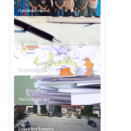
Općinsko vijeće
Proračun
Prostorni plan
Službene novine
Lokve live kamera