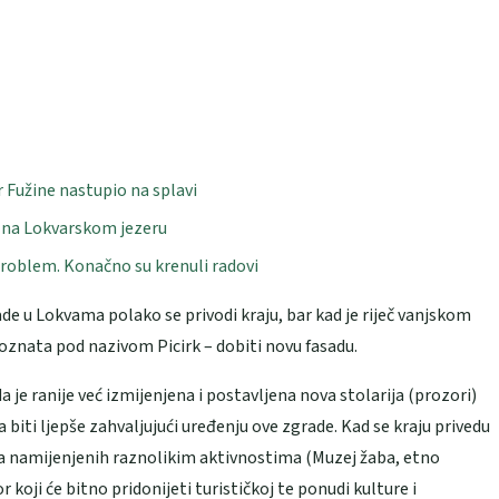
 Fužine nastupio na splavi
l na Lokvarskom jezeru
 problem. Konačno su krenuli radovi
de u Lokvama polako se privodi kraju, bar kad je riječ vanjskom
oznata pod nazivom Picirk – dobiti novu fasadu.
a je ranije već izmijenjena i postavljena nova stolarija (prozori)
a biti ljepše zahvaljujući uređenju ove zgrade. Kad se kraju privedu
ora namijenjenih raznolikim aktivnostima (Muzej žaba, etno
koji će bitno pridonijeti turističkoj te ponudi kulture i