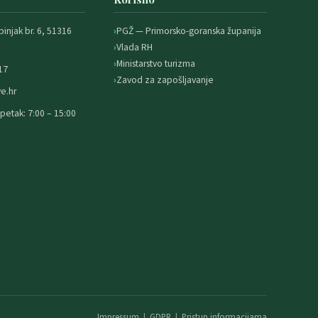
binjak br. 6, 51316
PGŽ — Primorsko-goranska županija
Vlada RH
Ministarstvo turizma
17
Zavod za zapošljavanje
e.hr
petak: 7:00 – 15:00
Impressum
|
GDPR
|
Pristup informacijama