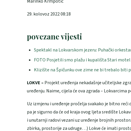
Marinko Krmpotić
29. kolovoz 2022 08:18
povezane vijesti
Spektakl na Lokvarskom jezeru: Puhački orkestar
FOTO Posjetili smo plažu i kupališta Stari mote
Klizište na Špičunku ove zime ne bi trebalo biti
LOKVE –
Projekt uređenja nekadašnje učiteljske zgra
uređenju. Naime, cijela će ova zgrada – Lokvarcima p
Uz izmjenu i uređenje pročelja svakako je bitno reći d
pa je sigurno da će od kraja ovog ljeta središte Lokav
i unutarnji radovi vezani uz uređenje brojnih prost
zbirka, prostorije za udruge…) Lokve će imati prostor 