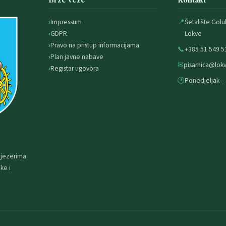
Impressum
📍
Šetalište Golu
GDPR
Lokve
Pravo na pristup informacijama
📞
+385 51 549 5
Plan javne nabave
✉
pisarnica@lokv
Registar ugovora
🕐
Ponedjeljak – 
 jezerima.
ke i