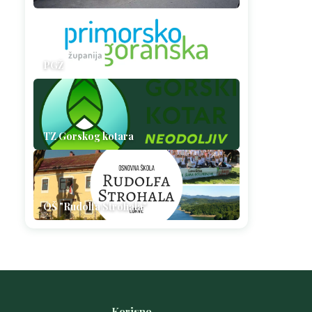
PGŽ
TZ Gorskog kotara
OŠ "Rudolfa Strohala"
Korisno