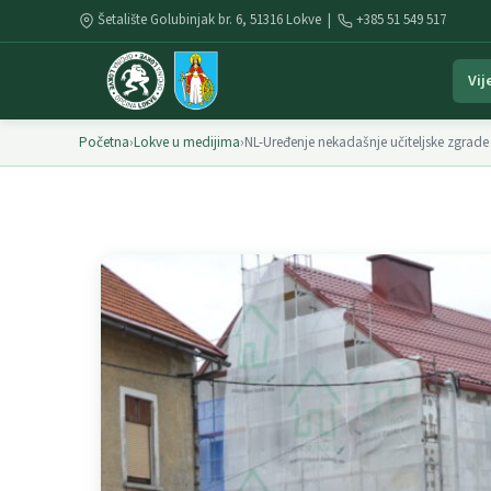
Šetalište Golubinjak br. 6, 51316 Lokve |
+385 51 549 517
Vij
Početna
›
Lokve u medijima
›
NL-Uređenje nekadašnje učiteljske zgrade 