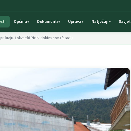
esti
Općina
Dokumenti
Uprava
Natječaji
Savjet
pri kraju. Lokvarski Picirk dobiva novu fasadu