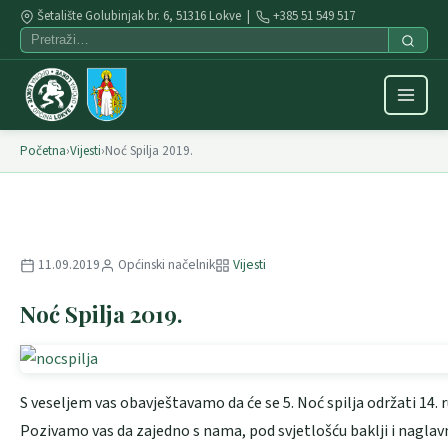
Šetalište Golubinjak br. 6, 51316 Lokve |
+385 51 549 517
Početna
›
Vijesti
›
Noć Spilja 2019.
11.09.2019
Općinski načelnik
Vijesti
Noć Spilja 2019.
S veseljem vas obavještavamo da će se 5. Noć spilja održati 14. 
Pozivamo vas da zajedno s nama, pod svjetlošću baklji i naglavnih