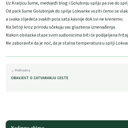
Uz Kraljicu šume, medvjeđi blog i Golubinju spilju pa sve do spil
Od park šume Golubinjak do spilje Lokvarke voziti ćemo se vlakić
a svaka slijedeća svakih pola sata kasnije dok svi ne krenemo.
Na šetnji kroz prirodu očekuju vas glazbena iznenađenja.
Nakon obilaska staze svim sudionicima biti će podijeljena fritaja 
Ne zaboravite da je noć, da je stalna temperatura u spilji Lokvar
← Prethodna
OBAVJEST O ZATVARANJU CESTE
Nedavne objave