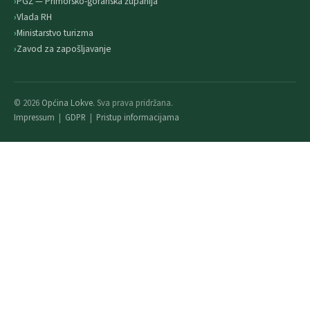
PGŽ — Primorsko-goranska županija
Vlada RH
Ministarstvo turizma
Zavod za zapošljavanje
© 2026
Općina Lokve
. Sva prava pridržana.
Impressum
|
GDPR
|
Pristup informacijama