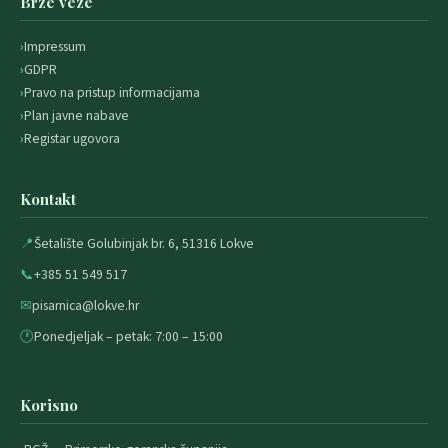
Brze veze
Impressum
GDPR
Pravo na pristup informacijama
Plan javne nabave
Registar ugovora
Kontakt
📍
Šetalište Golubinjak br. 6, 51316 Lokve
📞
+385 51 549 517
✉
pisarnica@lokve.hr
🕐
Ponedjeljak – petak: 7:00 – 15:00
Korisno