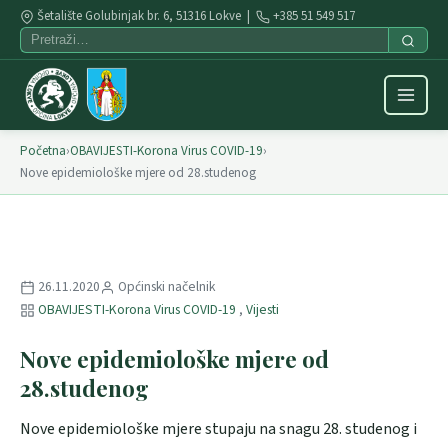
Šetalište Golubinjak br. 6, 51316 Lokve |
+385 51 549 517
Početna
›
OBAVIJESTI-Korona Virus COVID-19
›
Nove epidemiološke mjere od 28.studenog
26.11.2020
Općinski načelnik
OBAVIJESTI-Korona Virus COVID-19
,
Vijesti
Nove epidemiološke mjere od
28.studenog
Nove epidemiološke mjere stupaju na snagu 28. studenog i