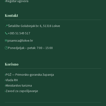
Registar ugovora
Kontakt
📍
Šetalište Golubinjak br. 6, 51316 Lokve
📞
+385 51 549 517
✉
pisarnica@lokve.hr
🕐
Ponedjeljak – petak: 7:00 – 15:00
Korisno
PGŽ — Primorsko-goranska županija
Vlada RH
Ministarstvo turizma
Zavod za zapošljavanje