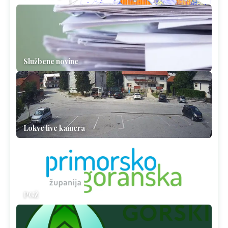
Službene novine
Lokve live kamera
PGŽ