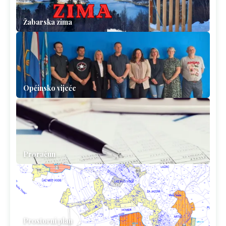
Žabarska zima
Općinsko vijeće
Proračun
Prostorni plan