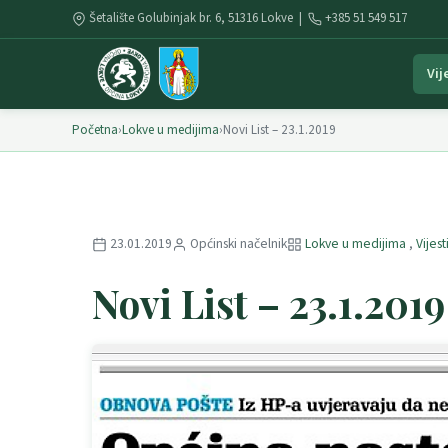
Šetalište Golubinjak br. 6, 51316 Lokve |
+385 51 549 517
Vij
Početna
›
Lokve u medijima
›
Novi List – 23.1.2019
23.01.2019
Općinski načelnik
Lokve u medijima
,
Vijest
Novi List – 23.1.2019