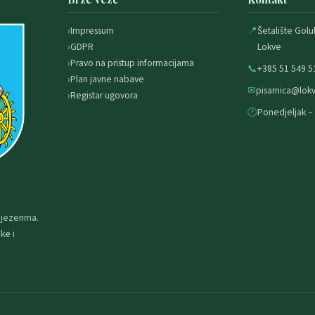
Impressum
📍
Šetalište Golu
GDPR
Lokve
Pravo na pristup informacijama
📞
+385 51 549 5
Plan javne nabave
✉
pisarnica@lokv
Registar ugovora
🕐
Ponedjeljak – 
 jezerima.
ke i