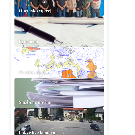
Općinsko vijeće
Proračun
Prostorni plan
Službene novine
Lokve live kamera