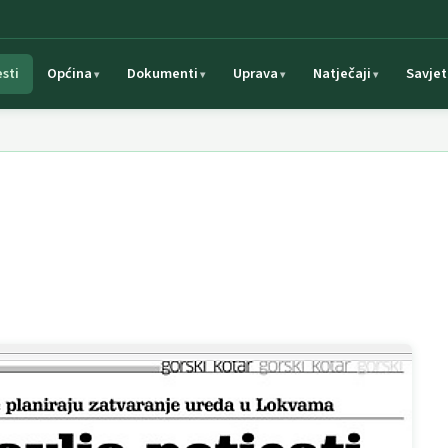
esti
Općina
Dokumenti
Uprava
Natječaji
Savjet
i