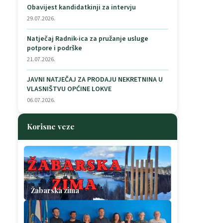
Obavijest kandidatkinji za intervju
29.07.2026.
Natječaj Radnik-ica za pružanje usluge
potpore i podrške
21.07.2026.
JAVNI NATJEČAJ ZA PRODAJU NEKRETNINA U
VLASNIŠTVU OPĆINE LOKVE
06.07.2026.
Korisne veze
Žabarska zima