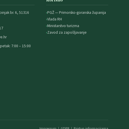
binjak br. 6, 51316
PGŽ — Primorsko-goranska županija
Vlada RH
Ministarstvo turizma
17
Zavod za zapošljavanje
e.hr
petak: 7:00 – 15:00
Impressum
|
GDPR
|
Pristup informacijama