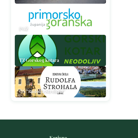
PGŽ
TZ Gorskog kotara
OŠ "Rudolfa Strohala"
Korisno