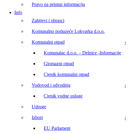
Pravo na pristup informacija
Info
Zahtjevi i obrasci
Komunalno poduzeće Lokvarka d.o.o.
Komunalni otpad
Komunalac d.o.o. – Delnice -Informacije
Glomazni otpad
Cjenik komunalni otpad
Vodovod i odvodnja
Cjenik vodne usluge
Udruge
Izbori
EU Parlament