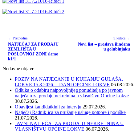
← Prethodna
Sljedeća →
NATJEČAJ ZA PRODAJU
Novi list – proslava ilindena
ZEMLJIŠTA U
u golubinjaku
POSLOVNOJ ZONI sleme
k1/1
Nedavne objave
POZIV NA NATJECANJE U KUHANJU GULAŠA,
LOKVE 15.8.2026. – DANI OPĆINE LOKVE
06.08.2026.
Odluka o odabiru najpovoljnijeg ponuditelja po javnom
natječaju za prodaju nekretnina u vlasništvu Općine Lokve
30.07.2026.
Obavijest kandidatkinji za intervju
29.07.2026.
Natječaj Radnik-ica za pružanje usluge potpore i podrške
21.07.2026.
JAVNI NATJEČAJ ZA PRODAJU NEKRETNINA U
VLASNIŠTVU OPĆINE LOKVE
06.07.2026.