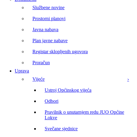
Službene novine
Prostorni planovi
Javna nabava
Plan javne nabave
Registar sklopljenih ugovora
Proračun
Uprava
Vijeće
Ustroj Općinskog vijeća
Odbori
Pravilnik o unutarnjem redu JUO Općine
Lokve
Svečane sjednice