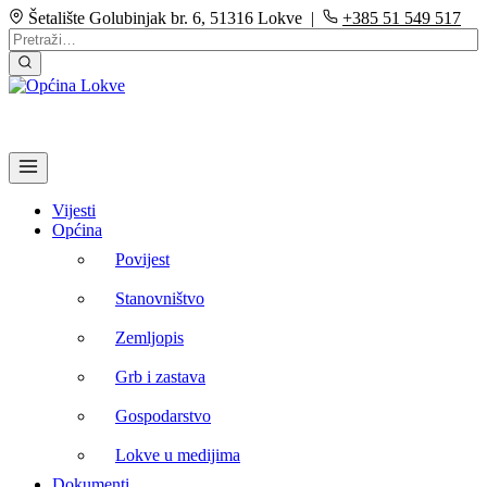
Šetalište Golubinjak br. 6, 51316 Lokve |
+385 51 549 517
Vijesti
Općina
Povijest
Stanovništvo
Zemljopis
Grb i zastava
Gospodarstvo
Lokve u medijima
Dokumenti