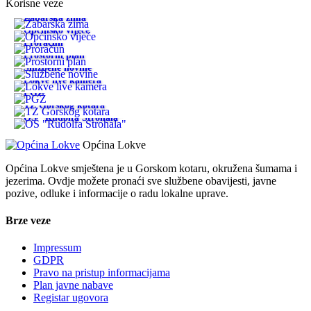
Korisne veze
Žabarska zima
Općinsko vijeće
Proračun
Prostorni plan
Službene novine
Lokve live kamera
PGŽ
TZ Gorskog kotara
OŠ "Rudolfa Strohala"
Općina Lokve
Općina Lokve smještena je u Gorskom kotaru, okružena šumama i
jezerima. Ovdje možete pronaći sve službene obavijesti, javne
pozive, odluke i informacije o radu lokalne uprave.
Brze veze
Impressum
GDPR
Pravo na pristup informacijama
Plan javne nabave
Registar ugovora