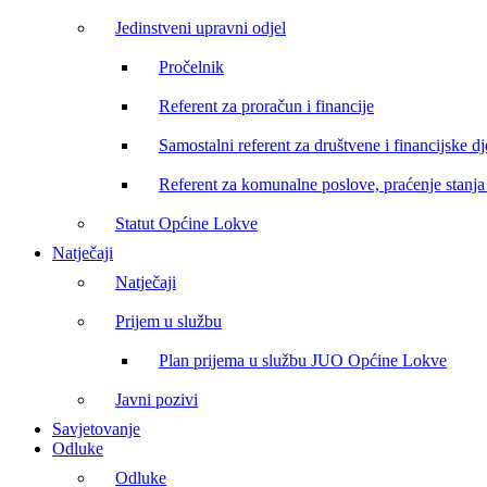
Jedinstveni upravni odjel
Pročelnik
Referent za proračun i financije
Samostalni referent za društvene i financijske dj
Referent za komunalne poslove, praćenje stanja 
Statut Općine Lokve
Natječaji
Natječaji
Prijem u službu
Plan prijema u službu JUO Općine Lokve
Javni pozivi
Savjetovanje
Odluke
Odluke