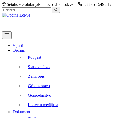
Šetalište Golubinjak br. 6, 51316 Lokve |
+385 51 549 517
Vijesti
Općina
Povijest
Stanovništvo
Zemljopis
Grb i zastava
Gospodarstvo
Lokve u medijima
Dokumenti