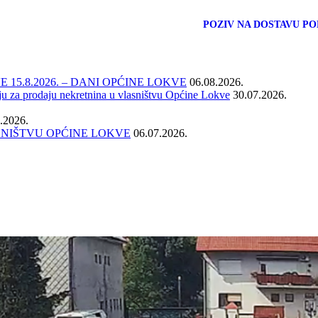
POZIV NA DOSTAVU PO
15.8.2026. – DANI OPĆINE LOKVE
06.08.2026.
ju za prodaju nekretnina u vlasništvu Općine Lokve
30.07.2026.
.2026.
SNIŠTVU OPĆINE LOKVE
06.07.2026.