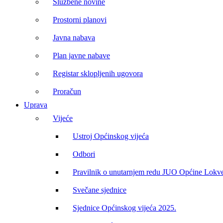
Službene novine
Prostorni planovi
Javna nabava
Plan javne nabave
Registar sklopljenih ugovora
Proračun
Uprava
Vijeće
Ustroj Općinskog vijeća
Odbori
Pravilnik o unutarnjem redu JUO Općine Lokv
Svečane sjednice
Sjednice Općinskog vijeća 2025.