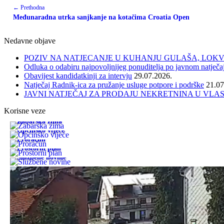
← Prethodna
Međunaradna utrka sanjkanje na kotačima Croatia Open
Nedavne objave
POZIV NA NATJECANJE U KUHANJU GULAŠA, LOKVE 
Odluka o odabiru najpovoljnijeg ponuditelja po javnom natječa
Obavijest kandidatkinji za intervju
29.07.2026.
Natječaj Radnik-ica za pružanje usluge potpore i podrške
21.07
JAVNI NATJEČAJ ZA PRODAJU NEKRETNINA U VLA
Korisne veze
Žabarska zima
Općinsko vijeće
Proračun
Prostorni plan
Službene novine