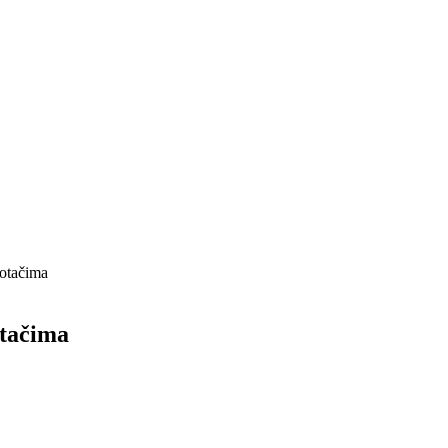
kotačima
otačima