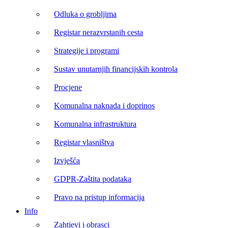
Odluka o grobljima
Registar nerazvrstanih cesta
Strategije i programi
Sustav unutarnjih financijskih kontrola
Procjene
Komunalna naknada i doprinos
Komunalna infrastruktura
Registar vlasništva
Izvješća
GDPR-Zaštita podataka
Pravo na pristup informacija
Info
Zahtjevi i obrasci