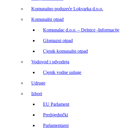
Komunalno poduzeće Lokvarka d.o.o.
Komunalni otpad
Komunalac d.o.o. – Delnice -Informacije
Glomazni otpad
Cjenik komunalni otpad
Vodovod i odvodnja
Cjenik vodne usluge
Udruge
Izbori
EU Parlament
Predsjednički
Parlamentarni