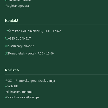
Plan javne nabave
Registar ugovora
Kontakt
📍
Šetalište Golubinjak br. 6, 51316 Lokve
📞
+385 51 549 517
✉
pisarnica@lokve.hr
🕐
Ponedjeljak – petak: 7:00 – 15:00
Korisno
PGŽ — Primorsko-goranska županija
Vlada RH
Ministarstvo turizma
Zavod za zapošljavanje