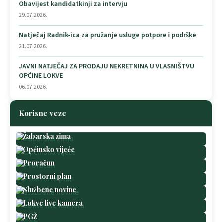
Obavijest kandidatkinji za intervju
29.07.2026.
Natječaj Radnik-ica za pružanje usluge potpore i podrške
21.07.2026.
JAVNI NATJEČAJ ZA PRODAJU NEKRETNINA U VLASNIŠTVU
OPĆINE LOKVE
06.07.2026.
Korisne veze
Žabarska zima
Općinsko vijeće
Proračun
Prostorni plan
Službene novine
Lokve live kamera
PGŽ