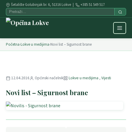
Šetalište Golubinjak br. 6, 51316 Lokve |
+385 51 549 517
Početna
›
Lokve u medijima
›
Novi list – Sigurnost brane
12.04.2016
Općinski načelnik
Lokve u medijima
,
Vijesti
Novi list – Sigurnost brane