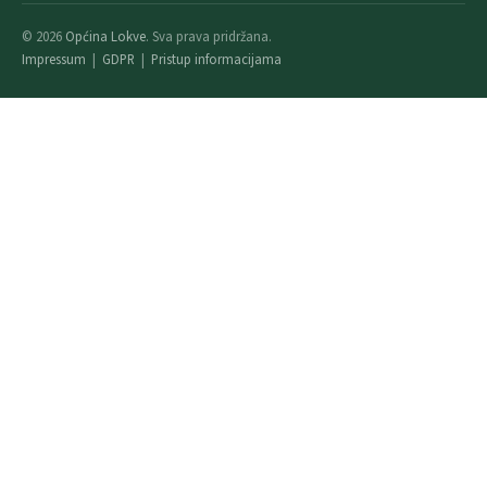
© 2026
Općina Lokve
. Sva prava pridržana.
Impressum
|
GDPR
|
Pristup informacijama