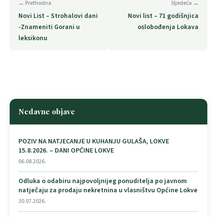
← Prethodna
Sljedeća →
Novi List – Strohalovi dani
Novi list – 71 godišnjica
-Znameniti Gorani u
oslobođenja Lokava
leksikonu
Nedavne objave
POZIV NA NATJECANJE U KUHANJU GULAŠA, LOKVE
15.8.2026. – DANI OPĆINE LOKVE
06.08.2026.
Odluka o odabiru najpovoljnijeg ponuditelja po javnom
natječaju za prodaju nekretnina u vlasništvu Općine Lokve
30.07.2026.