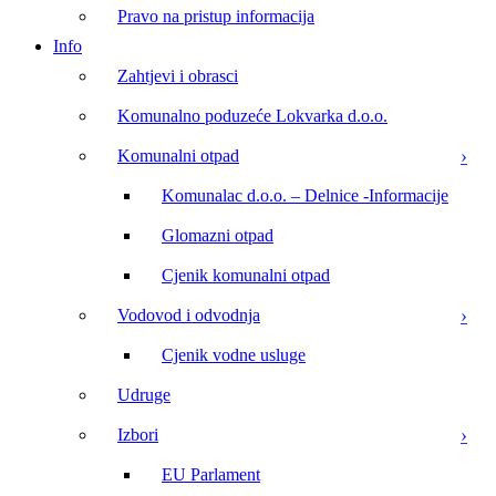
Pravo na pristup informacija
Info
Zahtjevi i obrasci
Komunalno poduzeće Lokvarka d.o.o.
Komunalni otpad
Komunalac d.o.o. – Delnice -Informacije
Glomazni otpad
Cjenik komunalni otpad
Vodovod i odvodnja
Cjenik vodne usluge
Udruge
Izbori
EU Parlament