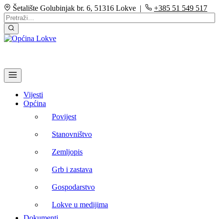
Šetalište Golubinjak br. 6, 51316 Lokve |
+385 51 549 517
Vijesti
Općina
Povijest
Stanovništvo
Zemljopis
Grb i zastava
Gospodarstvo
Lokve u medijima
Dokumenti