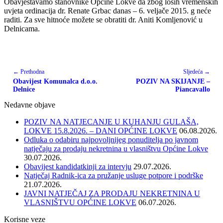
Obavještavamo stanovnike Općine Lokve da zbog loših vremenskih
uvjeta ordinacija dr. Renate Grbac danas – 6. veljače 2015. g neće
raditi. Za sve hitnoće možete se obratiti dr. Aniti Komljenović u
Delnicama.
← Prethodna
Sljedeća →
Obavijest Komunalca d.o.o.
POZIV NA SKIJANJE –
Delnice
Piancavallo
Nedavne objave
POZIV NA NATJECANJE U KUHANJU GULAŠA,
LOKVE 15.8.2026. – DANI OPĆINE LOKVE
06.08.2026.
Odluka o odabiru najpovoljnijeg ponuditelja po javnom
natječaju za prodaju nekretnina u vlasništvu Općine Lokve
30.07.2026.
Obavijest kandidatkinji za intervju
29.07.2026.
Natječaj Radnik-ica za pružanje usluge potpore i podrške
21.07.2026.
JAVNI NATJEČAJ ZA PRODAJU NEKRETNINA U
VLASNIŠTVU OPĆINE LOKVE
06.07.2026.
Korisne veze