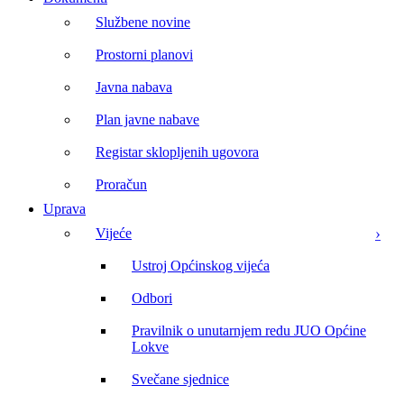
Službene novine
Prostorni planovi
Javna nabava
Plan javne nabave
Registar sklopljenih ugovora
Proračun
Uprava
Vijeće
Ustroj Općinskog vijeća
Odbori
Pravilnik o unutarnjem redu JUO Općine
Lokve
Svečane sjednice