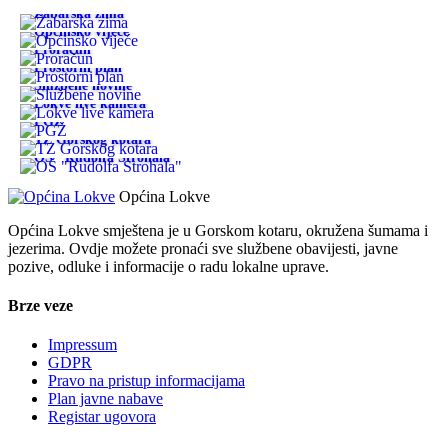
Žabarska zima
Općinsko vijeće
Proračun
Prostorni plan
Službene novine
Lokve live kamera
PGŽ
TZ Gorskog kotara
OŠ "Rudolfa Strohala"
Općina Lokve
Općina Lokve smještena je u Gorskom kotaru, okružena šumama i
jezerima. Ovdje možete pronaći sve službene obavijesti, javne
pozive, odluke i informacije o radu lokalne uprave.
Brze veze
Impressum
GDPR
Pravo na pristup informacijama
Plan javne nabave
Registar ugovora