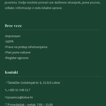
jezerima. Ovdje možete pronaći sve službene obavijesti, javne pozive,
odluke i informacije o radu lokalne uprave.
Brze veze
Impressum
GDPR
Pravo na pristup informacijama
Plan javne nabave
Registar ugovora
Kontakt
📍
Šetalište Golubinjak br. 6, 51316 Lokve
📞
+385 51 549 517
✉
pisarnica@lokve.hr
🕐
Ponedjeljak – petak: 7:00 – 15:00