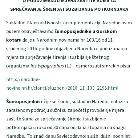
O PODUZIMANJU MJERA ZAŠTITE ŠUMA ZA
SPREČAVANJE ŠIRENJA I SUZBIJANJE POTKORNJAKA
Sukladno Planu aktivnosti za implementaciju Naredbe ovim
putem obavještavamo
šumoposjednike u Gorskom
kotaru
da je u Narodnim novinama br. 103/16 od 11.
studenog 2016. godine objavljena Naredba o poduzimanju
mjera za sprječavanje širenja i suzbijanje štetnog
organizma
Ips typographus
(L.) – osmerozubi smrekin pisar:
http://narodne-
novine.nn.hr/clanci/sluzbeni/2016_11_103_2195.html
Šumoposjednici
čije se šume, sukladno Naredbi, nalaze u
zaraženom području dužni su započeti provođenje mjera
zaštite šuma za sprječavanje širenja i suzbijanje
potkornjaka u roku od 30 dana od dana stupanja na snagu
Naredbe. To znači da su Savjetodavnoj službi dužni podnijeti