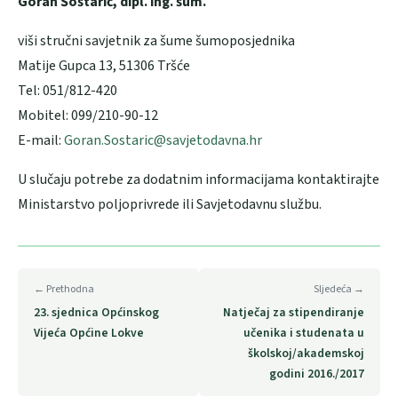
Goran Šoštarić, dipl. ing. šum.
viši stručni savjetnik za šume šumoposjednika
Matije Gupca 13, 51306 Tršće
Tel: 051/812-420
Mobitel: 099/210-90-12
E-mail:
Goran.Sostaric@savjetodavna.hr
U slučaju potrebe za dodatnim informacijama kontaktirajte
Ministarstvo poljoprivrede ili Savjetodavnu službu.
← Prethodna
Sljedeća →
23. sjednica Općinskog
Natječaj za stipendiranje
Vijeća Općine Lokve
učenika i studenata u
školskoj/akademskoj
godini 2016./2017