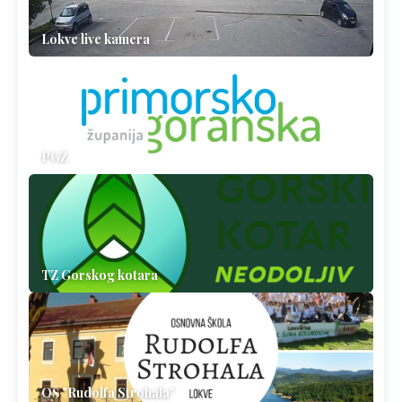
Lokve live kamera
PGŽ
TZ Gorskog kotara
OŠ "Rudolfa Strohala"