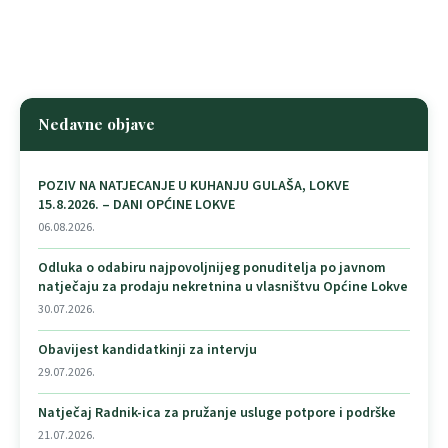
Nedavne objave
POZIV NA NATJECANJE U KUHANJU GULAŠA, LOKVE
15.8.2026. – DANI OPĆINE LOKVE
06.08.2026.
Odluka o odabiru najpovoljnijeg ponuditelja po javnom
natječaju za prodaju nekretnina u vlasništvu Općine Lokve
30.07.2026.
Obavijest kandidatkinji za intervju
29.07.2026.
Natječaj Radnik-ica za pružanje usluge potpore i podrške
21.07.2026.