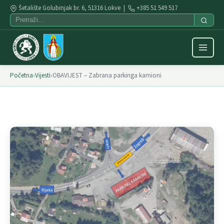
Šetalište Golubinjak br. 6, 51316 Lokve |
+385 51 549 517
Početna
›
Vijesti
›
OBAVIJEST – Zabrana parkinga kamioni