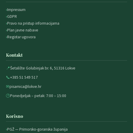
Impressum
GDPR
Pravo na pristup informacijama
Plan javne nabave
Registar ugovora
Kontakt
📍
Šetalište Golubinjak br. 6, 51316 Lokve
📞
+385 51 549 517
✉
pisarnica@lokve.hr
🕐
Ponedjeljak – petak: 7:00 – 15:00
Korisno
PGŽ — Primorsko-goranska županija