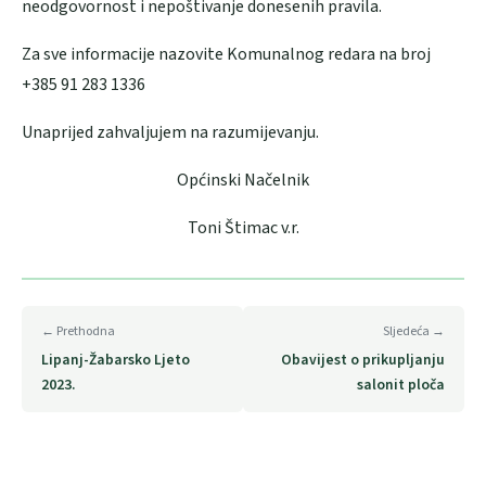
neodgovornost i nepoštivanje donesenih pravila.
Za sve informacije nazovite Komunalnog redara na broj
+385 91 283 1336
Unaprijed zahvaljujem na razumijevanju.
Općinski Načelnik
Toni Štimac v.r.
← Prethodna
Sljedeća →
Lipanj-Žabarsko Ljeto
Obavijest o prikupljanju
2023.
salonit ploča