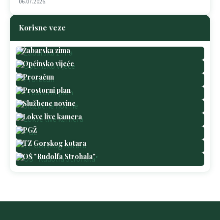
06.07.2026.
Korisne veze
Žabarska zima
Općinsko vijeće
Proračun
Prostorni plan
Službene novine
Lokve live kamera
PGŽ
TZ Gorskog kotara
OŠ "Rudolfa Strohala"