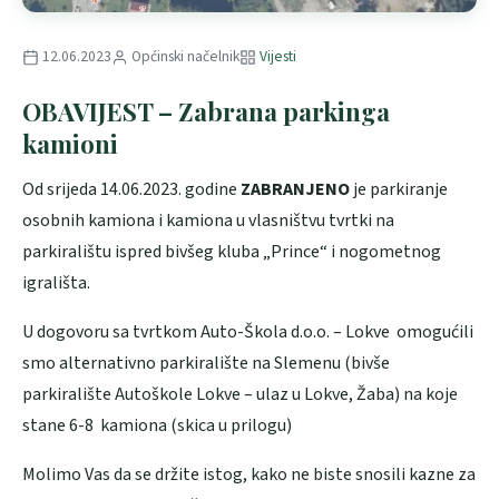
12.06.2023
Općinski načelnik
Vijesti
OBAVIJEST – Zabrana parkinga
kamioni
Od srijeda 14.06.2023. godine
ZABRANJENO
je parkiranje
osobnih kamiona i kamiona u vlasništvu tvrtki na
parkiralištu ispred bivšeg kluba „Prince“ i nogometnog
igrališta.
U dogovoru sa tvrtkom Auto-Škola d.o.o. – Lokve omogućili
smo alternativno parkiralište na Slemenu (bivše
parkiralište Autoškole Lokve – ulaz u Lokve, Žaba) na koje
stane 6-8 kamiona (skica u prilogu)
Molimo Vas da se držite istog, kako ne biste snosili kazne za