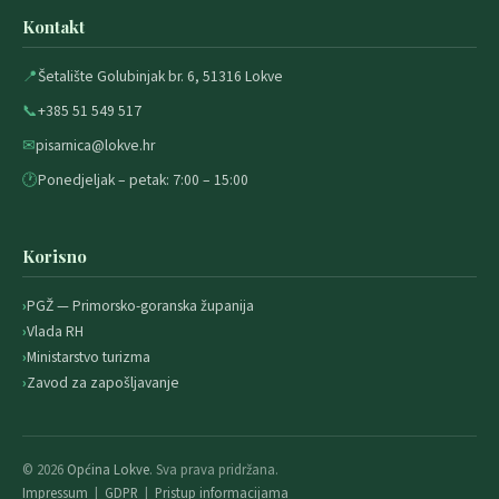
Kontakt
📍
Šetalište Golubinjak br. 6, 51316 Lokve
📞
+385 51 549 517
✉
pisarnica@lokve.hr
🕐
Ponedjeljak – petak: 7:00 – 15:00
Korisno
PGŽ — Primorsko-goranska županija
Vlada RH
Ministarstvo turizma
Zavod za zapošljavanje
© 2026
Općina Lokve
. Sva prava pridržana.
Impressum
|
GDPR
|
Pristup informacijama